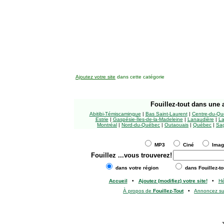
Ajoutez votre site
dans cette catégorie
Fouillez-tout
dans une a
Abitibi-Témiscamingue
|
Bas Saint-Laurent
|
Centre-du-Qu
Estrie
|
Gaspésie-Îles-de-la-Madeleine
|
Lanaudière
|
La
Montréal
|
Nord-du-Québec
|
Outaouais
|
Québec
|
Sag
MP3
Ciné
Ima
Fouillez
...vous trouverez!
dans votre région
dans Fouillez-to
Accueil
•
Ajoutez (modifiez) votre site!
•
H
À propos de
Fouillez-Tout
•
Annoncez s