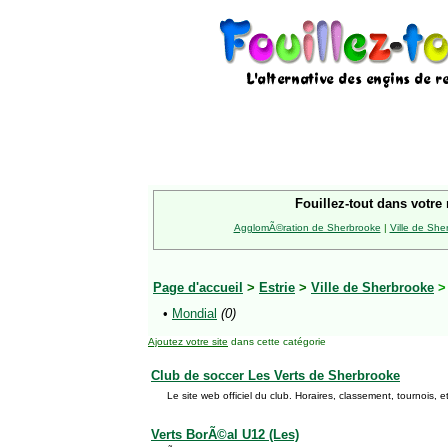
Fouillez-tout dans votre 
AgglomÃ©ration de Sherbrooke
|
Ville de She
Page d'accueil
>
Estrie
>
Ville de Sherbrooke
•
Mondial
(0)
Ajoutez votre site
dans cette catégorie
Club de soccer Les Verts de Sherbrooke
Le site web officiel du club. Horaires, classement, tournois
Verts BorÃ©al U12 (Les)