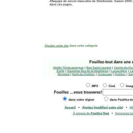
Ã‰quipe de soccer masculine de Sherbrooke. Saison 2000, 
dans ces pages.
Ajoutez votre site
dans cette catégorie
Fouillez-tout
dans une a
Abitibi-Témiscamingue
|
Bas Saint-Laurent
|
Centre-du-Qu
Estrie
|
Gaspésie-Îles-de-la-Madeleine
|
Lanaudière
|
La
Montréal
|
Nord-du-Québec
|
Outaouais
|
Québec
|
Sag
MP3
Ciné
Ima
Fouillez
...vous trouverez!
dans votre région
dans Fouillez-to
Accueil
•
Ajoutez (modifiez) votre site!
•
H
À propos de
Fouillez-Tout
•
Annoncez s