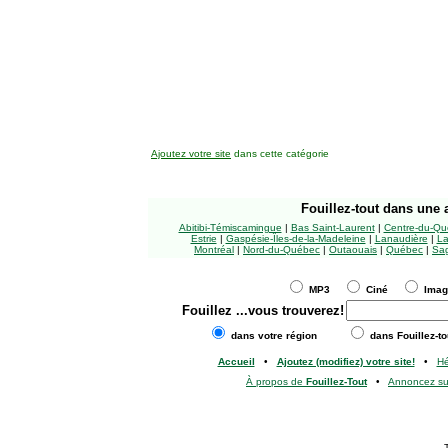
Ajoutez votre site
dans cette catégorie
Fouillez-tout
dans une a
Abitibi-Témiscamingue
|
Bas Saint-Laurent
|
Centre-du-Qu
Estrie
|
Gaspésie-Îles-de-la-Madeleine
|
Lanaudière
|
La
Montréal
|
Nord-du-Québec
|
Outaouais
|
Québec
|
Sag
MP3
Ciné
Ima
Fouillez
...vous trouverez!
dans votre région
dans Fouillez-to
Accueil
•
Ajoutez (modifiez) votre site!
•
H
À propos de
Fouillez-Tout
•
Annoncez s