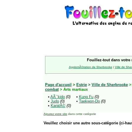
Fouillez-tout dans votre 
AgglomÃ©ration de Sherbrooke
|
Ville de She
Page d'accueil
>
Estrie
>
Ville de Sherbrooke
combat
> Arts martiaux
•
AÃ¯kido
(0)
•
Kung Fu
(0)
•
Judo
(0)
•
Taekwon-Do
(0)
•
KaratÃ©
(0)
Ajoutez votre site
dans cette catégorie
Veuillez choisir une autre sous-catégorie (ci-haut