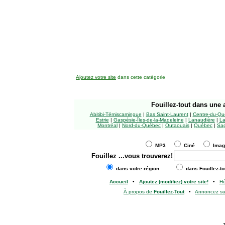
Ajoutez votre site
dans cette catégorie
Fouillez-tout
dans une a
Abitibi-Témiscamingue
|
Bas Saint-Laurent
|
Centre-du-Qu
Estrie
|
Gaspésie-Îles-de-la-Madeleine
|
Lanaudière
|
La
Montréal
|
Nord-du-Québec
|
Outaouais
|
Québec
|
Sag
MP3
Ciné
Ima
Fouillez
...vous trouverez!
dans votre région
dans Fouillez-to
Accueil
•
Ajoutez (modifiez) votre site!
•
H
À propos de
Fouillez-Tout
•
Annoncez s