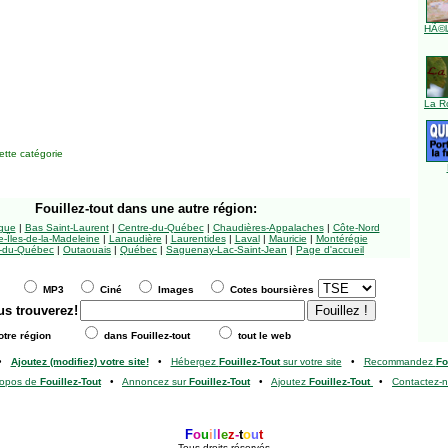
HÃ©l
La R
tte catégorie
Fouillez-tout
dans une autre région:
ngue
|
Bas Saint-Laurent
|
Centre-du-Québec
|
Chaudières-Appalaches
|
Côte-Nord
-Îles-de-la-Madeleine
|
Lanaudière
|
Laurentides
|
Laval
|
Mauricie
|
Montérégie
-du-Québec
|
Outaouais
|
Québec
|
Saguenay-Lac-Saint-Jean
|
Page d'accueil
MP3
Ciné
Images
Cotes boursières
us trouverez!
tre région
dans Fouillez-tout
tout le web
•
Ajoutez (modifiez) votre site!
•
Hébergez
Fouillez-Tout
sur votre site
•
Recommandez
Fo
ropos de
Fouillez-Tout
•
Annoncez sur
Fouillez-Tout
•
Ajoutez
Fouillez-Tout
•
Contactez-
F
o
u
i
l
l
e
z
-
t
o
u
t
Tous droits réservés