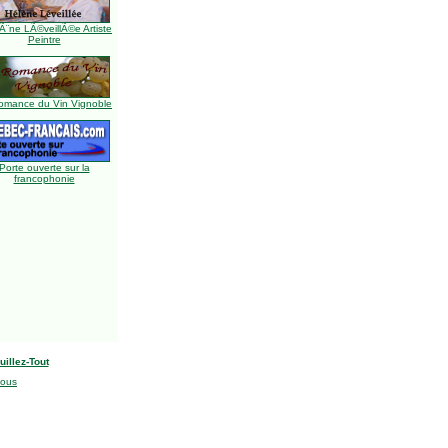
Ã¨ne LÃ©veillÃ©e Artiste
Peintre
omance du Vin Vignoble
Porte ouverte sur la
francophonie
uillez-Tout
nous