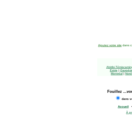
Ajoutez votre site
dans ce
Abitibi-Témiscami
Estrie
|
Gaspésie
Montréal
|
Nord
Fouillez
...vo
dans vo
Accueil
À p