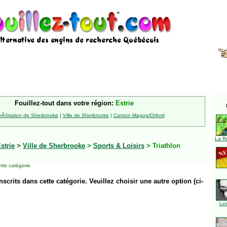
Fouillez-tout dans votre région:
Estrie
Ã©ration de Sherbrooke
|
Ville de Sherbrooke
|
Canton Magog/Orford
La R
strie
>
Ville de Sherbrooke
>
Sports & Loisirs
> Triathlon
tte catégorie
inscrits dans cette catégorie. Veuillez choisir une autre option (ci-
Le