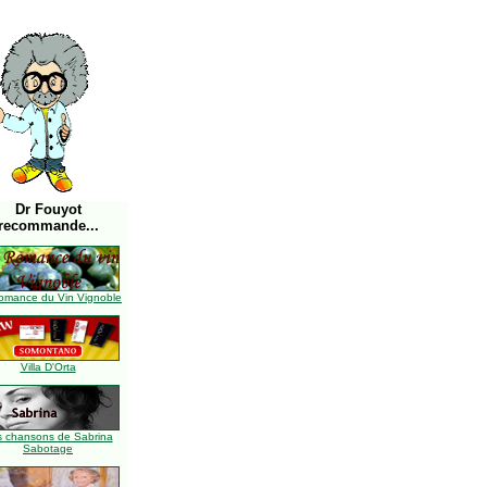
Dr Fouyot
recommande...
omance du Vin Vignoble
Villa D'Orta
s chansons de Sabrina
Sabotage