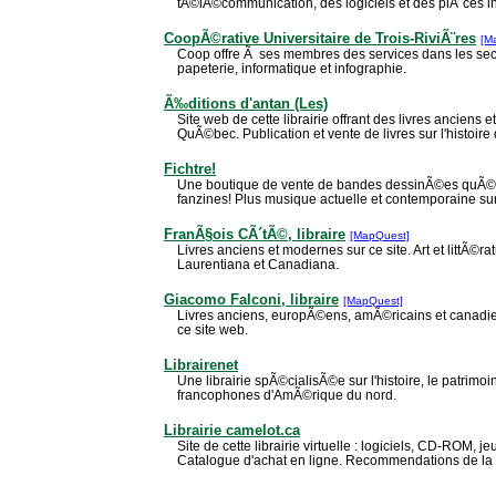
tÃ©lÃ©communication, des logiciels et des piÃ¨ces i
CoopÃ©rative Universitaire de Trois-RiviÃ¨res
[M
Coop offre Ã ses membres des services dans les secte
papeterie, informatique et infographie.
Ã‰ditions d'antan (Les)
Site web de cette librairie offrant des livres anciens 
QuÃ©bec. Publication et vente de livres sur l'histoire 
Fichtre!
Une boutique de vente de bandes dessinÃ©es quÃ
fanzines! Plus musique actuelle et contemporaine su
FranÃ§ois CÃ´tÃ©, libraire
[MapQuest]
Livres anciens et modernes sur ce site. Art et littÃ©r
Laurentiana et Canadiana.
Giacomo Falconi, libraire
[MapQuest]
Livres anciens, europÃ©ens, amÃ©ricains et canadie
ce site web.
Librairenet
Une librairie spÃ©cialisÃ©e sur l'histoire, le patrim
francophones d'AmÃ©rique du nord.
Librairie camelot.ca
Site de cette librairie virtuelle : logiciels, CD-ROM, je
Catalogue d'achat en ligne. Recommendations de la s