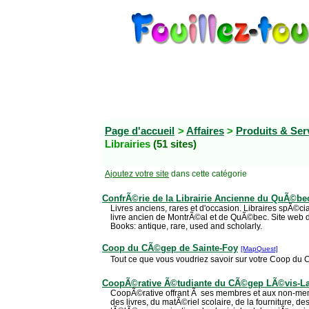
Page d'accueil
>
Affaires
>
Produits & Ser
Librairies
(51 sites)
Ajoutez votre site
dans cette catégorie
ConfrÃ©rie de la Librairie Ancienne du QuÃ©be
Livres anciens, rares et d'occasion. Libraires spÃ©
livre ancien de MontrÃ©al et de QuÃ©bec. Site web de
Books: antique, rare, used and scholarly.
Coop du CÃ©gep de Sainte-Foy
[MapQuest]
Tout ce que vous voudriez savoir sur votre Coop du 
CoopÃ©rative Ã©tudiante du CÃ©gep LÃ©vis-La
CoopÃ©rative offrant Ã ses membres et aux non-memb
des livres, du matÃ©riel scolaire, de la fourniture, de