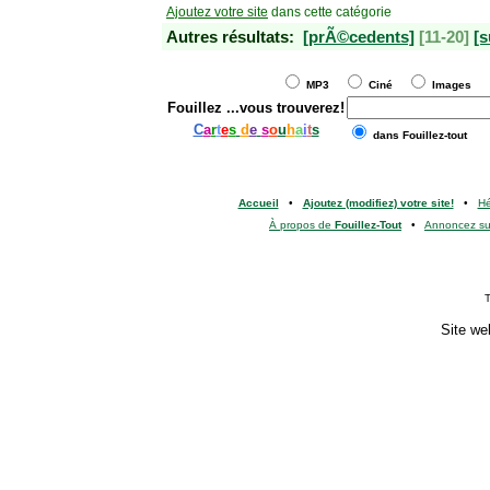
Ajoutez votre site
dans cette catégorie
Autres résultats:
[prÃ©cedents]
[11-20]
[s
MP3
Ciné
Images
Fouillez
...vous trouverez!
C
a
r
t
e
s
d
e
s
o
u
h
a
i
t
s
dans Fouillez-tout
Accueil
•
Ajoutez (modifiez) votre site!
•
H
À propos de
Fouillez-Tout
•
Annoncez s
T
Site we