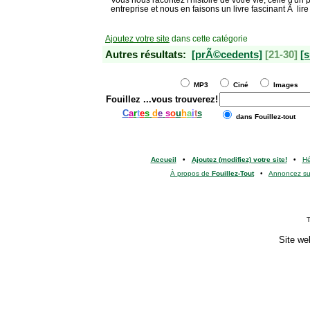
entreprise et nous en faisons un livre fascinant Ã lire
Ajoutez votre site
dans cette catégorie
Autres résultats:
[prÃ©cedents]
[21-30]
[s
MP3
Ciné
Images
Fouillez
...vous trouverez!
C
a
r
t
e
s
d
e
s
o
u
h
a
i
t
s
dans Fouillez-tout
Accueil
•
Ajoutez (modifiez) votre site!
•
H
À propos de
Fouillez-Tout
•
Annoncez s
T
Site we