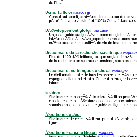
de l'Inca.
Denis Taillefer
[MapQuest]
Consultant sportif, confÃ©rencier et auteur des ouvr
pÃ¨re", "La vraie victoire" et "100% Coach" dans ce si
DÃ©veloppement global
[MapQuest]
Un essai-guide sur le dÃ©veloppement global. Aid
intÃ©ressÃ©es Ã dÃ©velopper leurs ressources hum
mÃªme occasion la qualitÃ© de vie de leurs membre
Dictionnaire de la recherche scientifique
[MapQues
Plus de 1400 dÃ©finitions, lexique anglais-franÃ§ais
de la recherche en sciences humaines, sociales et 
Dictionnaire multilingue du cheval
[MapQuest]
Le dictionnaire traite de tous les aspects reliÃ©s au 
espagnol, allemand et latin. On peut interroger la ve
internet.
E-dition
Site internet consacrÃ© Ã la micro-Ã©dition pour W
classiques de la littÃ©rature et des nouveaux auteur
soumissions, consultez notre guide en ligne sur le sit
Ã‰ditions du Jour
Site internet de ce cet Ã©diteur; produits Ã venir
ligne.
Ã‰ditions Francine Breton
[MapQuest]
Vous nous racontez l'histoire de votre vie, celle d'un