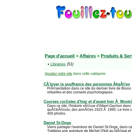
Page d'accueil
>
Affaires
>
Produits & Ser
•
Librairies
(51)
Ajoutez votre site
dans cette catégorie
CÃ´toyer la souffrance des personnes Ã¢gÃ©es
PrÃ©sentation dans ce site du dernier livre de Bruno F
virtuelles et des conseils psychologiques.
Courses cyclistes d'hier et d'avant hier Ã Mont
Dans ce site, l'histoire vÃ©cue d'Albert Gachon dan
quÃ©bÃ©cois, des annÃ©es 1925 Ã 1995. Le livre co
400 photos.
Daniel St-Onge
Viens partager l'aventure de Daniel St-Onge, dans ce 
Trekking une aventure de Michel O'toll au NÃ©pal et