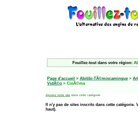
Fouillez-tout dans votre région:
Ab
Page d'accueil
>
Abitibi-TÃ©miscamingue
>
Ar
VidÃ©o
> CinÃ©ma
Ajoutez votre site
dans cette catégorie
Il n'y pas de sites inscrits dans cette catégorie. 
haut).