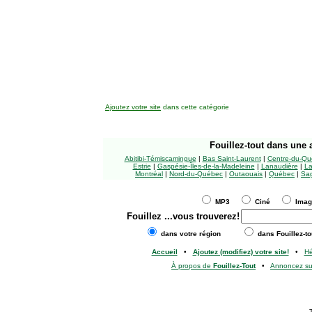
Ajoutez votre site
dans cette catégorie
Fouillez-tout
dans une a
Abitibi-Témiscamingue
|
Bas Saint-Laurent
|
Centre-du-Qu
Estrie
|
Gaspésie-Îles-de-la-Madeleine
|
Lanaudière
|
La
Montréal
|
Nord-du-Québec
|
Outaouais
|
Québec
|
Sag
MP3
Ciné
Ima
Fouillez
...vous trouverez!
dans votre région
dans Fouillez-to
Accueil
•
Ajoutez (modifiez) votre site!
•
H
À propos de
Fouillez-Tout
•
Annoncez s