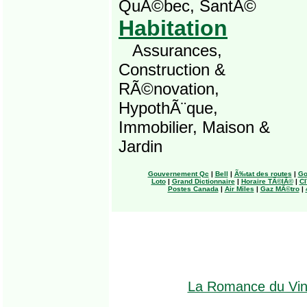
QuÃ©bec, SantÃ©
Habitation
Assurances,
Construction &
RÃ©novation,
HypothÃ¨que,
Immobilier, Maison &
Jardin
Gouvernement Qc
|
Bell
|
Ã‰tat des routes
|
Go
Loto
|
Grand Dictionnaire
|
Horaire TÃ©lÃ©
|
CI
Postes Canada
|
Air Miles
|
Gaz MÃ©tro
|
La Romance du Vi