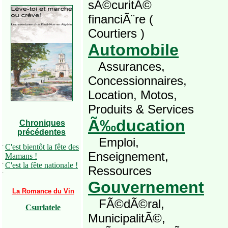
sÃ©curitÃ©
financiÃ¨re (
Courtiers )
Automobile
Assurances,
Concessionnaires,
Location, Motos,
Produits & Services
Ã‰ducation
Chroniques
précédentes
Emploi,
·
C'est bientôt la fête des
Enseignement,
Mamans !
·
C'est la fête nationale !
Ressources
·
Gouvernement
La Romance du Vin
FÃ©dÃ©ral,
Csurlatele
MunicipalitÃ©,