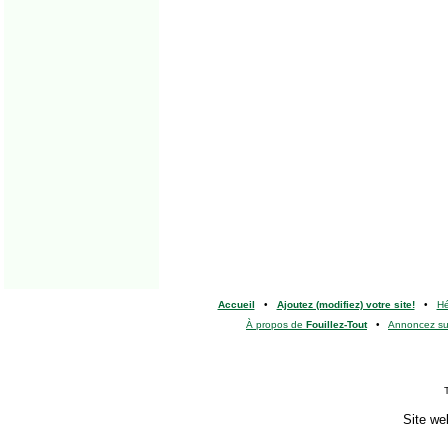
Accueil
•
Ajoutez (modifiez) votre site!
•
H
À propos de
Fouillez-Tout
•
Annoncez s
Site we