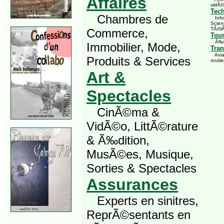
Affaires
vidÃ©
Tec
Chambres de
Infor
Scien
TÃ©l
Commerce,
Tou
Ã‰vÃ
Immobilier, Mode,
Tran
Avia
Produits & Services
routie
Art &
Spectacles
CinÃ©ma &
VidÃ©o, LittÃ©rature
& Ã‰dition,
MusÃ©es, Musique,
Sorties & Spectacles
Assurances
Experts en sinitres,
ReprÃ©sentants en