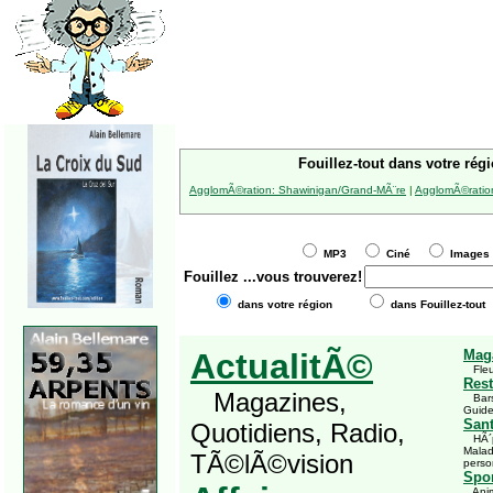
Fouillez-tout dans votre régi
AgglomÃ©ration: Shawinigan/Grand-MÃ¨re
|
AgglomÃ©ration
MP3
Ciné
Imag
Fouillez
...vous trouverez!
dans votre région
dans Fouillez-tout
ActualitÃ©
Mag
Fleu
Rest
Magazines,
Bars,
Guid
San
Quotidiens, Radio,
HÃ´pi
Malad
TÃ©lÃ©vision
perso
Spor
Anima