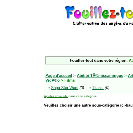
Fouillez-tout dans votre région:
Ab
Page d'accueil
>
Abitibi-TÃ©miscamingue
>
Ar
VidÃ©o
> Films
•
Saga Star Wars
(0)
•
Titanic
(0)
Ajoutez votre site
dans cette catégorie
Veuillez choisir une autre sous-catégorie (ci-haut