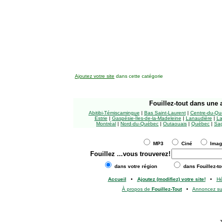
Ajoutez votre site
dans cette catégorie
Fouillez-tout
dans une a
Abitibi-Témiscamingue
|
Bas Saint-Laurent
|
Centre-du-Qu
Estrie
|
Gaspésie-Îles-de-la-Madeleine
|
Lanaudière
|
La
Montréal
|
Nord-du-Québec
|
Outaouais
|
Québec
|
Sag
MP3
Ciné
Ima
Fouillez
...vous trouverez!
dans votre région
dans Fouillez-to
Accueil
•
Ajoutez (modifiez) votre site!
•
H
À propos de
Fouillez-Tout
•
Annoncez s