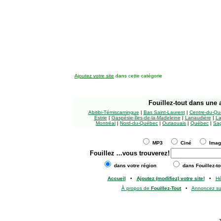
Ajoutez votre site
dans cette catégorie
Fouillez-tout
dans une a
Abitibi-Témiscamingue
|
Bas Saint-Laurent
|
Centre-du-Qu
Estrie
|
Gaspésie-Îles-de-la-Madeleine
|
Lanaudière
|
La
Montréal
|
Nord-du-Québec
|
Outaouais
|
Québec
|
Sag
MP3
Ciné
Ima
Fouillez
...vous trouverez!
dans votre région
dans Fouillez-to
Accueil
•
Ajoutez (modifiez) votre site!
•
H
À propos de
Fouillez-Tout
•
Annoncez s