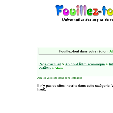
Fouillez-tout dans votre région:
Ab
Page d'accueil
>
Abitibi-TÃ©miscamingue
>
Ar
VidÃ©o
> Stars
Ajoutez votre site
dans cette catégorie
Il n'y pas de sites inscrits dans cette catégorie. 
haut).