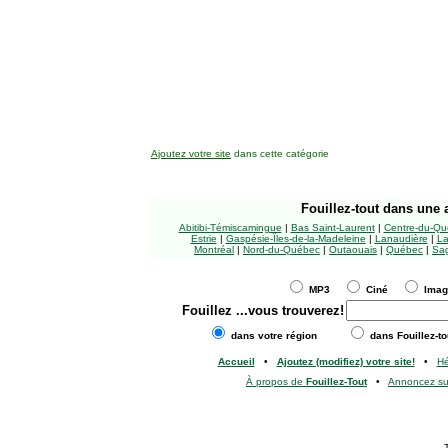
Ajoutez votre site
dans cette catégorie
Fouillez-tout
dans une a
Abitibi-Témiscamingue
|
Bas Saint-Laurent
|
Centre-du-Qu
Estrie
|
Gaspésie-Îles-de-la-Madeleine
|
Lanaudière
|
La
Montréal
|
Nord-du-Québec
|
Outaouais
|
Québec
|
Sag
MP3
Ciné
Ima
Fouillez
...vous trouverez!
dans votre région
dans Fouillez-to
Accueil
•
Ajoutez (modifiez) votre site!
•
H
À propos de
Fouillez-Tout
•
Annoncez s