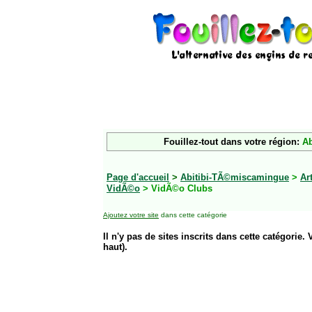
Fouillez-tout dans votre région:
Ab
Page d'accueil
>
Abitibi-TÃ©miscamingue
>
Ar
VidÃ©o
> VidÃ©o Clubs
Ajoutez votre site
dans cette catégorie
Il n'y pas de sites inscrits dans cette catégorie. 
haut).