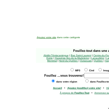
Ajoutez votre site
dans cette catégorie
Fouillez-tout
dans une a
Abitibi-Témiscamingue
|
Bas Saint-Laurent
|
Centre-du-Qu
Estrie
|
Gaspésie-Îles-de-la-Madeleine
|
Lanaudière
|
La
Montréal
|
Nord-du-Québec
|
Outaouais
|
Québec
|
Sag
MP3
Ciné
Ima
Fouillez
...vous trouverez!
dans votre région
dans Fouillez-to
Accueil
•
Ajoutez (modifiez) votre site!
•
H
À propos de
Fouillez-Tout
•
Annoncez s