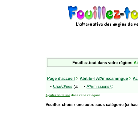
Fouillez-tout dans votre région:
Ab
Page d'accueil
>
Abitibi-TÃ©miscamingue
>
Ac
•
ChaÃ®nes
(2)
•
Ã‰missions@
Ajoutez votre site
dans cette catégorie
Veuillez choisir une autre sous-catégorie (ci-haut