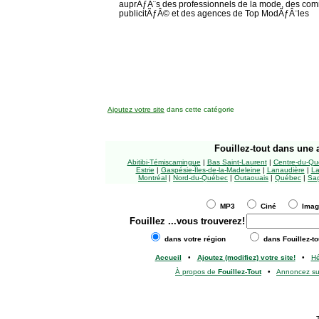
auprÃƒÂ¨s des professionnels de la mode, des com
publicitÃƒÂ© et des agences de Top ModÃƒÂ¨les
Ajoutez votre site
dans cette catégorie
Fouillez-tout
dans une a
Abitibi-Témiscamingue
|
Bas Saint-Laurent
|
Centre-du-Qu
Estrie
|
Gaspésie-Îles-de-la-Madeleine
|
Lanaudière
|
La
Montréal
|
Nord-du-Québec
|
Outaouais
|
Québec
|
Sag
MP3
Ciné
Ima
Fouillez
...vous trouverez!
dans votre région
dans Fouillez-to
Accueil
•
Ajoutez (modifiez) votre site!
•
H
À propos de
Fouillez-Tout
•
Annoncez s