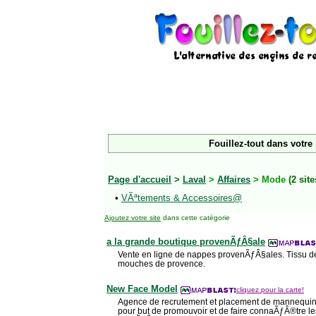
Fouillez-tout dans votre
Page d'accueil
>
Laval
>
Affaires
> Mode
(2 site
•
VÃªtements & Accessoires@
Ajoutez votre site
dans cette catégorie
a la grande boutique provenÃƒÂ§ale
Vente en ligne de nappes provenÃƒÂ§ales. Tissu d
mouches de provence.
New Face Model
cliquez pour la carte!
Agence de recrutement et placement de mannequins 
pour but de promouvoir et de faire connaÃƒÂ®tre l