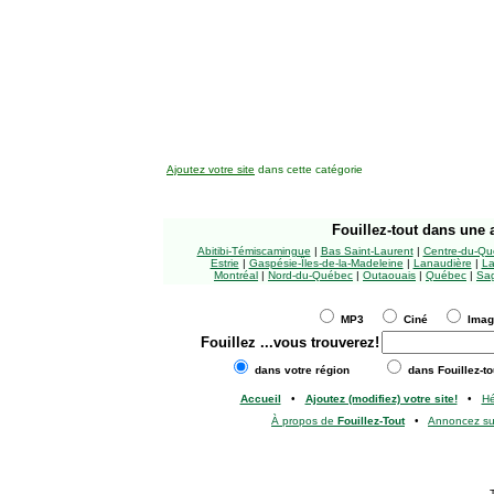
Ajoutez votre site
dans cette catégorie
Fouillez-tout
dans une a
Abitibi-Témiscamingue
|
Bas Saint-Laurent
|
Centre-du-Qu
Estrie
|
Gaspésie-Îles-de-la-Madeleine
|
Lanaudière
|
La
Montréal
|
Nord-du-Québec
|
Outaouais
|
Québec
|
Sag
MP3
Ciné
Ima
Fouillez
...vous trouverez!
dans votre région
dans Fouillez-to
Accueil
•
Ajoutez (modifiez) votre site!
•
H
À propos de
Fouillez-Tout
•
Annoncez s