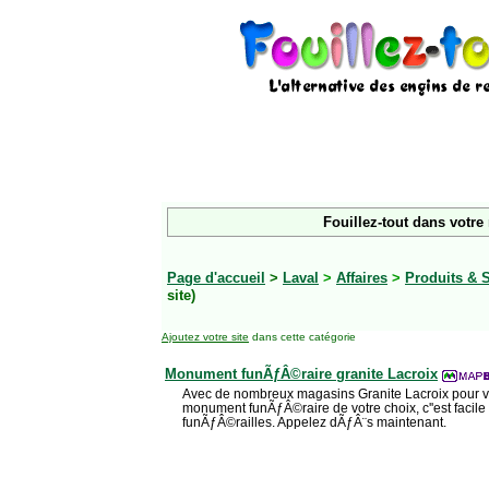
Fouillez-tout dans votre
Page d'accueil
>
Laval
>
Affaires
>
Produits & 
site)
Ajoutez votre site
dans cette catégorie
Monument funÃƒÂ©raire granite Lacroix
Avec de nombreux magasins Granite Lacroix pour v
monument funÃƒÂ©raire de votre choix, c''est facil
funÃƒÂ©railles. Appelez dÃƒÂ¨s maintenant.