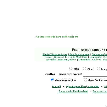
Ajoutez votre site
dans cette catégorie
Fouillez-tout
dans une a
Abitibi-Témiscamingue
|
Bas Saint-Laurent
|
Centre-du-Qu
Estrie
|
Gaspésie-Îles-de-la-Madeleine
|
Lanaudière
|
La
Montréal
|
Nord-du-Québec
|
Outaouais
|
Québec
|
Sag
MP3
Ciné
Ima
Fouillez
...vous trouverez!
dans votre région
dans Fouillez-to
Accueil
•
Ajoutez (modifiez) votre site!
•
H
À propos de
Fouillez-Tout
•
Annoncez s