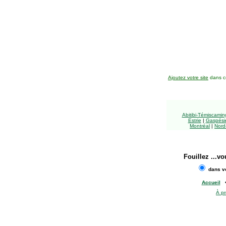
Ajoutez votre site
dans ce
Abitibi-Témiscami
Estrie
|
Gaspésie
Montréal
|
Nord
Fouillez
...vo
dans vo
Accueil
À p