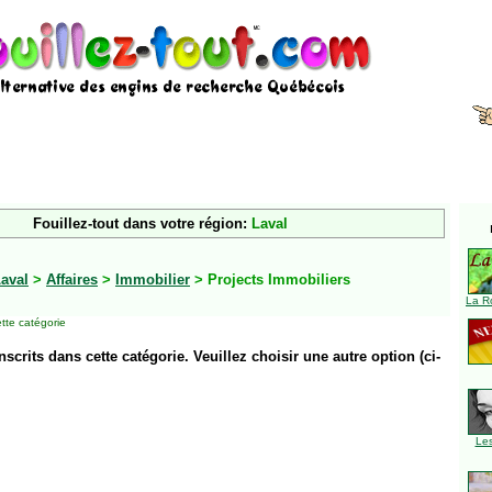
Fouillez-tout dans votre région:
Laval
aval
>
Affaires
>
Immobilier
> Projects Immobiliers
La R
tte catégorie
inscrits dans cette catégorie. Veuillez choisir une autre option (ci-
Le