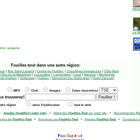
HÃ©l
La R
tte catégorie
Fouillez-tout
dans une autre région:
ngue
|
Bas Saint-Laurent
|
Centre-du-Québec
|
Chaudières-Appalaches
|
Côte-Nord
-Îles-de-la-Madeleine
|
Lanaudière
|
Laurentides
|
Laval
|
Mauricie
|
Montérégie
-du-Québec
|
Outaouais
|
Québec
|
Saguenay-Lac-Saint-Jean
|
Page d'accueil
MP3
Ciné
Images
Cotes boursières
us trouverez!
tre région
dans Fouillez-tout
tout le web
•
Ajoutez (modifiez) votre site!
•
Hébergez
Fouillez-Tout
sur votre site
•
Recommandez
Fo
ropos de
Fouillez-Tout
•
Annoncez sur
Fouillez-Tout
•
Ajoutez
Fouillez-Tout
•
Contactez-
F
o
u
i
l
l
e
z
-
t
o
u
t
Tous droits réservés