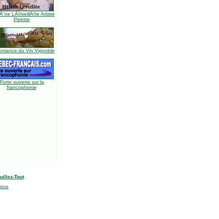
Ã¨ne LÃ©veillÃ©e Artiste
Peintre
omance du Vin Vignoble
Porte ouverte sur la
francophonie
uillez-Tout
nous