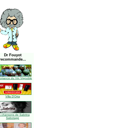
Dr Fouyot
recommande...
omance du Vin Vignoble
Villa D'Orta
s chansons de Sabrina
Sabotage