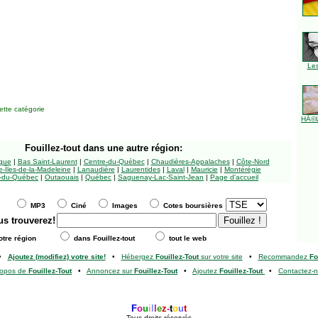
Le
tte catégorie
HÃ©l
Fouillez-tout
dans une autre région:
ngue
|
Bas Saint-Laurent
|
Centre-du-Québec
|
Chaudières-Appalaches
|
Côte-Nord
-Îles-de-la-Madeleine
|
Lanaudière
|
Laurentides
|
Laval
|
Mauricie
|
Montérégie
-du-Québec
|
Outaouais
|
Québec
|
Saguenay-Lac-Saint-Jean
|
Page d'accueil
MP3
Ciné
Images
Cotes boursières
us trouverez!
tre région
dans Fouillez-tout
tout le web
•
Ajoutez (modifiez) votre site!
•
Hébergez
Fouillez-Tout
sur votre site
•
Recommandez
Fo
ropos de
Fouillez-Tout
•
Annoncez sur
Fouillez-Tout
•
Ajoutez
Fouillez-Tout
•
Contactez-
F
o
u
i
l
l
e
z
-
t
o
u
t
Tous droits réservés