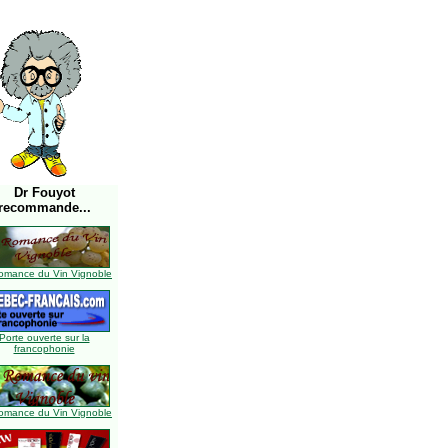
Dr Fouyot
recommande...
omance du Vin Vignoble
Porte ouverte sur la
francophonie
omance du Vin Vignoble