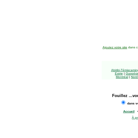
Ajoutez votre site
dans ce
Abitibi-Témiscami
Estrie
|
Gaspésie
Montréal
|
Nord
Fouillez
...vo
dans vo
Accueil
À p