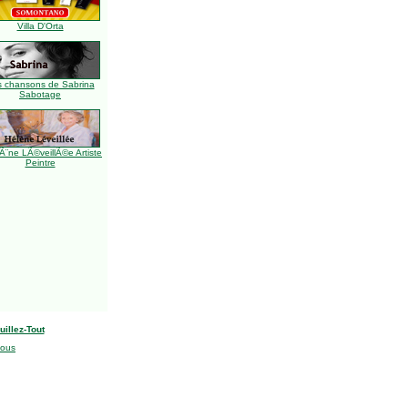
Villa D'Orta
s chansons de Sabrina
Sabotage
Ã¨ne LÃ©veillÃ©e Artiste
Peintre
uillez-Tout
nous