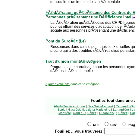
qui souffre d'un trouble de santÃ© mentale.
FÃ©dÃ©ration quÃ©bÃ©coise des Centres de R
Personnes prÃ©sentant une DÃ©ficience Intel
La fÃ©dÃ©ration quÃ©bÃ©coise des CRPDI regroup
publics offrant des services d'adaptation, de rÃ©ada
sociale aux personnes prÃ©sentant une dÃ©ficience 
Pont du SuroÃ®t (Le)
Ressources dans ce site pour tous ceux et celles qu
proche qui a des troubles sÃ©vÃ¨res et/ou persista
Trait d'union montÃ©rÃ©gien
Programme de parrainage pour les personnes ayant
dÃ©tresse Ã©motionnelle.
Ajoutez votre site
dans cette catégorie
Fouillez-tout
dans une a
Abitibi-Témiscamingue
|
Bas Saint-Laurent
|
Centre-du-Qu
Estrie
|
Gaspésie-Îles-de-la-Madeleine
|
Lanaudière
|
La
Montréal
|
Nord-du-Québec
|
Outaouais
|
Québec
|
Sag
MP3
Ciné
Ima
Fouillez
...vous trouverez!