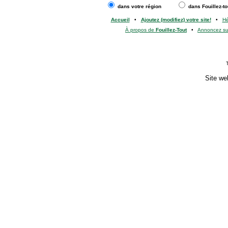
dans votre région
dans Fouillez-to
Accueil
•
Ajoutez (modifiez) votre site!
•
H
À propos de
Fouillez-Tout
•
Annoncez s
Site we