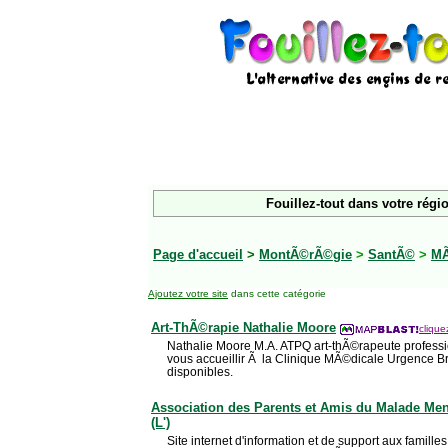
Fouillez-tout dans votre régi
Page d'accueil
>
MontÃ©rÃ©gie
>
SantÃ©
>
MÃ
Ajoutez votre site
dans cette catégorie
Art-ThÃ©rapie Nathalie Moore
clique
Nathalie Moore M.A. ATPQ art-thÃ©rapeute profession
vous accueillir Ã la Clinique MÃ©dicale Urgence 
disponibles.
Association des Parents et Amis du Malade Me
(L')
Site internet d'information et de support aux famill