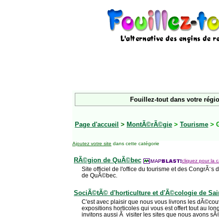
Fouillez-tout dans votre régi
Page d'accueil
>
MontÃ©rÃ©gie
>
Tourisme
> 
Ajoutez votre site
dans cette catégorie
RÃ©gion de QuÃ©bec
cliquez pour la c
Site officiel de l'office du tourisme et des CongrÃ
de QuÃ©bec.
SociÃ©tÃ© d'horticulture et d'Ã©cologie de Sa
C'est avec plaisir que nous vous livrons les dÃ©couv
expositions horticoles qui vous est offert tout au lo
invitons aussi Ã visiter les sites que nous avons s