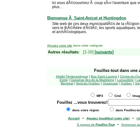
Ici vous dÃ©couvrirez Ã coup sÃ»r l'aventure que 
plus...
Bienvenue Ã Saint-Anicet et Huntingdon
Site web de ces deux municipalitÃ©s de la rÃ©gion d
vers le thÃ©Ã¢tre d'Ã©tÃ©, les sports aquatiques, le
et archÃ©ologiques.
Ajoutez votre site
dans cette catégorie
Autres résultats:
[1-10]
[suivants]
Fouillez-tout
dans une a
Abitibi-Témiscamingue
|
Bas Saint-Laurent
|
Centre-du-Qu
Estrie
|
Gaspésie-Îles-de-la-Madeleine
|
Lanaudière
|
La
Montréal
|
Nord-du-Québec
|
Outaouais
|
Québec
|
Sag
MP3
Ciné
Ima
Fouillez
...vous trouverez!
dans votre région
dans Fouillez-to
Accueil
•
Ajoutez (modifiez) votre site!
•
H
À propos de
Fouillez-Tout
•
Annoncez s