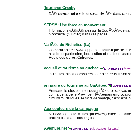
Tourisme Granby
DÃ©couvrez notre ville et ses activitÃ©s dans ces 
STRSM: Une force en mouvement
Informations gÃ©nÃ©rales sur la SociÃ©tÃ© de tran
MontrÃ©al (STRSM) dans ces pages.
VallÃ©e du Richelieu (La)
Corporation de dÃ©veloppement touristique de la Va
histoire et patrimoine, localisation et plusieurs aut
Route des cidres. Cidreries.
accueil et tourisme au quebec
clique
toutes les infos necessaires pour bien reussir son 
annuaire du tourisme au QuÃ©bec
Annuaire le plus complet pour prÃ©parer ses vac
connaitre la Belle Province. HÃ©bergement, locations,
circuits touristiques, rÃ©cits de voyage, gÃ©nÃ©al
Aux couleurs de la campagne
MusÃ©e agricole, visites guidÃ©es, collections dive
encore plus dans ces pages.
Aventure.net
cliquez pour la carte!