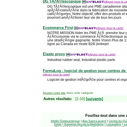
DG TÃƒÂ©lescopique
cliquez pour la ca
DG TÃƒÂ©lescopique est une PME canadienne si
spÃƒÂ©cialisÃƒÂ©e dans la fabrication de nouvelle
catÃƒÂ©gories. Notre objectif, offrir des produits et
pourront amÃƒÂ©liorer leur vie de tous les jours
Ecommerce First
cliquez pour la carte!
NOTRE MISSION Aider les PME ÃƒÂ prendre leur pl
ÃƒÂ©conomie via le commerce ÃƒÂ©lectronique avec
une stratÃƒÂ©gie gagnante. Notre Vision Plus de 13
ligne au Canada en mode B2B (entrepri
Elasto proxy
cliquez pour la carte!
Industrial rubber seal, Industrial plastic parts
FormaLog : logiciel de gestion pour centres de
cliquez pour la carte!
Logiciel de gestion intÃ©grÃ©e pour centres et org
Ajoutez votre site
dans cette catégorie
Autres résultats:
[1-10]
[suivants]
Fouillez-tout
dans une a
Abitibi-Témiscamingue
|
Bas Saint-Laurent
|
Centre-du-Qu
Estrie
|
Gaspésie-Îles-de-la-Madeleine
|
Lanaudière
|
La