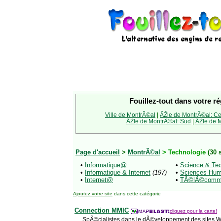
Fouillez-tout dans votre ré
Ville de MontrÃ©al
|
ÃŽle de MontrÃ©al: Ce
ÃŽle de MontrÃ©al: Sud
|
ÃŽle de M
Page d'accueil
>
MontrÃ©al
> Technologie
(30 
•
Informatique@
•
Science & T
•
Informatique & Internet
(197)
•
Sciences Hu
•
Internet@
•
TÃ©lÃ©commu
Ajoutez votre site
dans cette catégorie
Connection MMIC
cliquez pour la carte!
SpÃ©cialistes dans le dÃ©veloppement des sites We