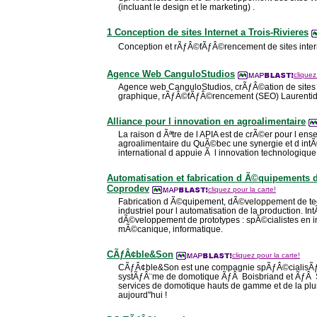
(incluant le design et le marketing) .
1 Conception de sites Internet a Trois-Rivieres
Conception et rÃƒÂ©fÃƒÂ©rencement de sites internet
Agence Web CanguloStudios
cliquez
Agence web CanguloStudios, crÃƒÂ©ation de sites 
graphique, rÃƒÂ©fÃƒÂ©rencement (SEO) Laurentide
Alliance pour l innovation en agroalimentaire
La raison d Ãªtre de l APIA est de crÃ©er pour l en
agroalimentaire du QuÃ©bec une synergie et d int
international d appuie Ã l innovation technologique
Automatisation et fabrication d Ã©quipements de
Coprodev
cliquez pour la carte!
Fabrication d Ã©quipement, dÃ©veloppement de tec
industriel pour l automatisation de la production. In
dÃ©veloppement de prototypes : spÃ©cialistes en i
mÃ©canique, informatique.
CÃƒÂ¢ble&Son
cliquez pour la carte!
CÃƒÂ¢ble&Son est une compagnie spÃƒÂ©cialisÃƒÂ
systÃƒÂ¨me de domotique ÃƒÂ Boisbriand et ÃƒÂ Sa
services de domotique hauts de gamme et de la pl
aujourd''hui !