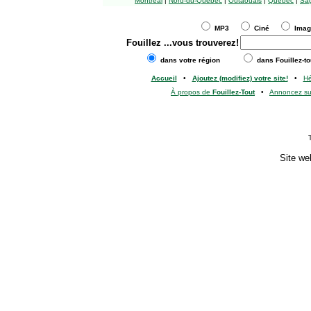
Montréal
|
Nord-du-Québec
|
Outaouais
|
Québec
|
Sag
MP3
Ciné
Ima
Fouillez
...vous trouverez!
dans votre région
dans Fouillez-to
Accueil
•
Ajoutez (modifiez) votre site!
•
H
À propos de
Fouillez-Tout
•
Annoncez s
Site we