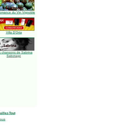
omance du Vin Vignoble
Villa D'Orta
s chansons de Sabrina
Sabotage
uillez-Tout
nous