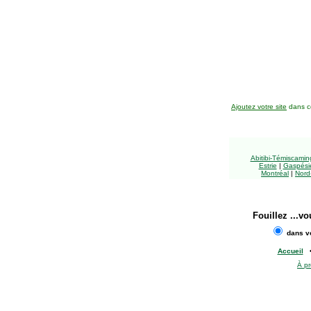
Ajoutez votre site
dans ce
Abitibi-Témiscami
Estrie
|
Gaspésie
Montréal
|
Nord
Fouillez
...vo
dans vo
Accueil
À p