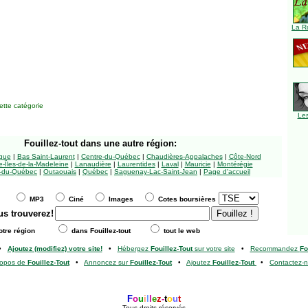
La R
tte catégorie
Le
Fouillez-tout
dans une autre région:
ngue
|
Bas Saint-Laurent
|
Centre-du-Québec
|
Chaudières-Appalaches
|
Côte-Nord
-Îles-de-la-Madeleine
|
Lanaudière
|
Laurentides
|
Laval
|
Mauricie
|
Montérégie
-du-Québec
|
Outaouais
|
Québec
|
Saguenay-Lac-Saint-Jean
|
Page d'accueil
MP3
Ciné
Images
Cotes boursières
us trouverez!
tre région
dans Fouillez-tout
tout le web
•
Ajoutez (modifiez) votre site!
•
Hébergez
Fouillez-Tout
sur votre site
•
Recommandez
Fo
ropos de
Fouillez-Tout
•
Annoncez sur
Fouillez-Tout
•
Ajoutez
Fouillez-Tout
•
Contactez-
F
o
u
i
l
l
e
z
-
t
o
u
t
Tous droits réservés