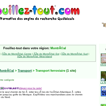
Fouillez-tout dans votre région:
MontrÃ©al
|
ÃŽle de MontrÃ©al: Centre
|
ÃŽle de MontrÃ©al: Est
|
ÃŽle de MontrÃ©al: Sud
|
ÃŽle de MontrÃ©al: West-Island
HÃ©l
MontrÃ©al
>
Transport
> Transport ferroviaire
(1 site)
tte catégorie
La R
cliquez pour la carte!
et le seul chemin de fer Ã relier les cÃ´tes de l'ocÃ©an Atlantique Ã celles
ller jusqu'au golfe du Mexique. ExpÃ©diez vos marchandises avec le chemin
e du Nord.