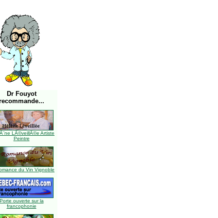
Dr Fouyot
recommande...
Ã¨ne LÃ©veillÃ©e Artiste
Peintre
omance du Vin Vignoble
Porte ouverte sur la
francophonie