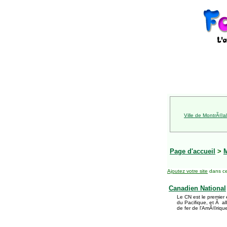
Ville de MontrÃ©al
Page d'accueil
>
Ajoutez votre site
dans ce
Canadien National
Le CN est le premier 
du Pacifique, et Ã a
de fer de l'AmÃ©riqu