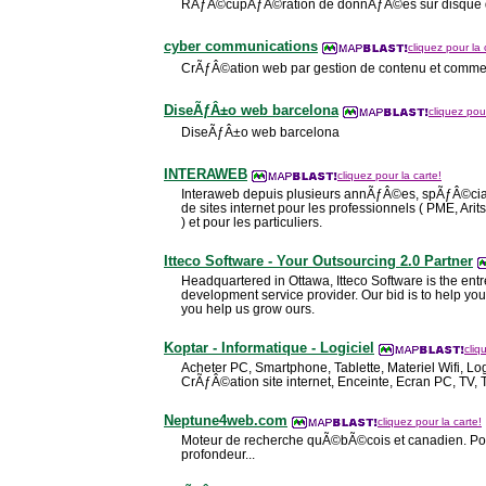
RÃƒÂ©cupÃƒÂ©ration de donnÃƒÂ©es sur disque 
cyber communications
cliquez pour la 
CrÃƒÂ©ation web par gestion de contenu et comme
DiseÃƒÂ±o web barcelona
cliquez pour
DiseÃƒÂ±o web barcelona
INTERAWEB
cliquez pour la carte!
Interaweb depuis plusieurs annÃƒÂ©es, spÃƒÂ©cia
de sites internet pour les professionnels ( PME, Arits
) et pour les particuliers.
Itteco Software - Your Outsourcing 2.0 Partner
Headquartered in Ottawa, Itteco Software is the en
development service provider. Our bid is to help yo
you help us grow ours.
Koptar - Informatique - Logiciel
cliq
Acheter PC, Smartphone, Tablette, Materiel Wifi, Lo
CrÃƒÂ©ation site internet, Enceinte, Ecran PC, TV, T
Neptune4web.com
cliquez pour la carte!
Moteur de recherche quÃ©bÃ©cois et canadien. Po
profondeur...