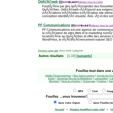
OdÃƒÂ©web
cliquez pour la carte!
FondÃƒÂ©e par des spÃƒÂ©cialistes des Nouvelles
QuÃƒÂ©bec, OdÃƒÂ©web rÃƒÂ©pond aux exigences 
crÃƒÂ©ations inÃƒÂ©dites (crÃƒÂ©ation site vitrine
conception identitÃƒÂ© visuelle, Ã¢â‚¬Â¦) et des sol
PF Communications
cliquez pour la car
PF Communications est une agence de communica
la crÃƒÂ©ation de sites Web et le marketing numÃ
localisÃƒÂ©e au QuÃƒÂ©bec et offre des services 
WordPress, le rÃƒÂ©fÃƒÂ©rencement naturel SEO 
Ajoutez votre site
dans cette catégorie
Autres résultats:
[1-10]
[suivants]
Fouillez-tout
dans une a
Abitibi-Témiscamingue
|
Bas Saint-Laurent
|
Centre-du-Qu
Estrie
|
Gaspésie-Îles-de-la-Madeleine
|
Lanaudière
|
La
Montréal
|
Nord-du-Québec
|
Outaouais
|
Québec
|
Sag
MP3
Ciné
Ima
Fouillez
...vous trouverez!
dans votre région
dans Fouillez-to
Accueil
•
Ajoutez (modifiez) votre site!
•
H