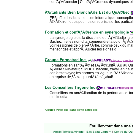
confÃƒÂ©rencier | ConfÃƒÂ©rences dynamiques et 
Ã‰tudiants Bien BranchÃ©s Est du QuÃ©bec
EBB offre des formations en informatique, concepti
Ã©lÃ©ctroniques pour les entreprises et les particu
Formation et confÃƒÂ©rence en synergologie
La synergologie est la discipline qui ÃƒÂ©tudie la
Sachez lire les non-dits, comprendre la poignÃƒÂ
voir les signes de bien-ÃƒÂªtre, comme ceux du mal-Ã
mensonges et apprÃƒÂ©cier les signes d
Groupe Formatrad Inc.
cliquez pour la 
Formations en santÃƒÂ© et sÃƒÂ©curitÃƒÂ© au Qu
ÃƒÂ©lÃƒÂ©vateur, SIMDUT, nacelle, travail en hauteu
conformes avec les normes en vigueur. RÃƒÂ©serve
entreprise dÃƒÂ¨s aujourdÃ¢â‚¬â„¢hui!
Les Conseillers Trigone Inc
cliquez po
Conseillers en amÃ©lioration de la performance; for
multimedia
Ajoutez votre site
dans cette catégorie
Fouillez-tout
dans une a
Abitibi-Témiscamingue
|
Bas Saint-Laurent
|
Centre-du-Qu