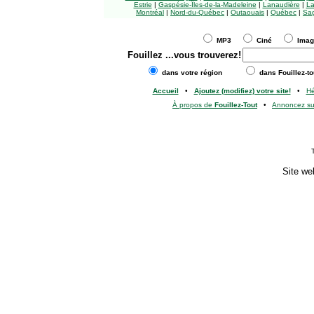
Estrie
|
Gaspésie-Îles-de-la-Madeleine
|
Lanaudière
|
La
Montréal
|
Nord-du-Québec
|
Outaouais
|
Québec
|
Sag
MP3
Ciné
Ima
Fouillez
...vous trouverez!
dans votre région
dans Fouillez-to
Accueil
•
Ajoutez (modifiez) votre site!
•
H
À propos de
Fouillez-Tout
•
Annoncez s
Site we