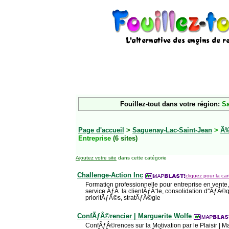
Fouillez-tout dans votre région:
Sa
Page d'accueil
>
Saguenay-Lac-Saint-Jean
>
Ã‰
Entreprise
(6 sites)
Ajoutez votre site
dans cette catégorie
Challenge-Action Inc
cliquez pour la car
Formation professionnelle pour entreprise en vente,
service ÃƒÂ la clientÃƒÂ¨le, consolidation d''ÃƒÂ©
prioritÃƒÂ©s, stratÃƒÂ©gie
ConfÃƒÂ©rencier | Marguerite Wolfe
ConfÃƒÂ©rences sur la Motivation par le Plaisir | Ma