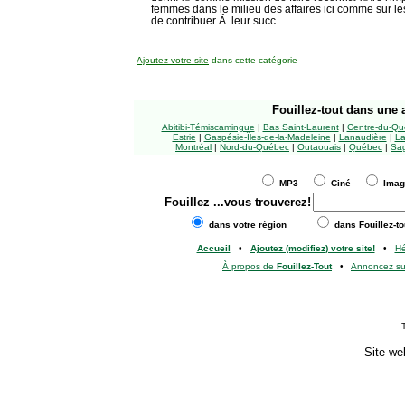
femmes dans le milieu des affaires ici comme sur les
de contribuer Ã leur succ
Ajoutez votre site
dans cette catégorie
Fouillez-tout
dans une a
Abitibi-Témiscamingue
|
Bas Saint-Laurent
|
Centre-du-Qu
Estrie
|
Gaspésie-Îles-de-la-Madeleine
|
Lanaudière
|
La
Montréal
|
Nord-du-Québec
|
Outaouais
|
Québec
|
Sag
MP3
Ciné
Ima
Fouillez
...vous trouverez!
dans votre région
dans Fouillez-to
Accueil
•
Ajoutez (modifiez) votre site!
•
H
À propos de
Fouillez-Tout
•
Annoncez s
Site we