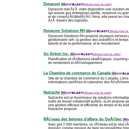
Dynacom
cliquez pour la carte!
Dynacom met ÃƒÂ votre disposition une solution de
qui assure aux entreprises (petite, moyenne ou gra
et de compÃƒÂ©titivitÃƒÂ©. Ainsi, elle prend en char
ÃƒÂ travers des logiciels.
Dynacom Solutions RH
cliquez pour la 
Dynacom Solutions RH propose plusieurs services
gestionnaire sirh: la gestion des activitÃ©s et temps 
talents et de la performance, et le recrutement.
Go Action Inc.
cliquez pour la carte!
Planification et rÃ©flexions stratÃ©gique, coaching
de rendement et dÃ©veloppement.
La Chambre de commerce du Canada
Site de la chambre de commerce du Canada. Liens 
informations variÃ©es et calendrier des Ã©vÃ©nem
Nutcache
cliquez pour la carte!
Nutcache est un fournisseur de solutions informatiq
outils de travail collaboratif quÃ¢â‚¬â„¢il propose 
une gestion efficace et efficiente du temps et du b
Nutcache propose
RÃ©seau des femmes d'affaire du QuÃ©bec
Avec ses 2 500 membres, ce rÃ©seau est le seul rÃ©
donnÃ© comme mission de faire reconnaÃ®tre l'imp