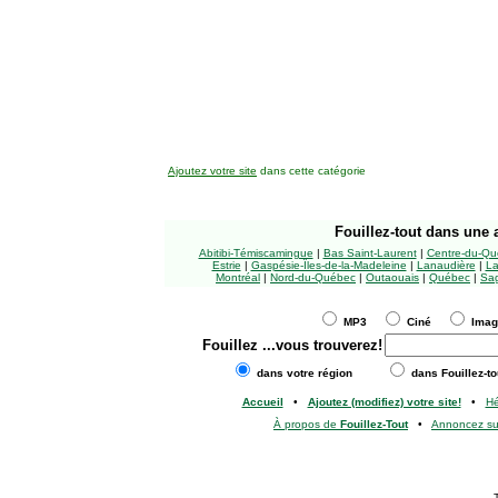
Ajoutez votre site
dans cette catégorie
Fouillez-tout
dans une a
Abitibi-Témiscamingue
|
Bas Saint-Laurent
|
Centre-du-Qu
Estrie
|
Gaspésie-Îles-de-la-Madeleine
|
Lanaudière
|
La
Montréal
|
Nord-du-Québec
|
Outaouais
|
Québec
|
Sag
MP3
Ciné
Ima
Fouillez
...vous trouverez!
dans votre région
dans Fouillez-to
Accueil
•
Ajoutez (modifiez) votre site!
•
H
À propos de
Fouillez-Tout
•
Annoncez s