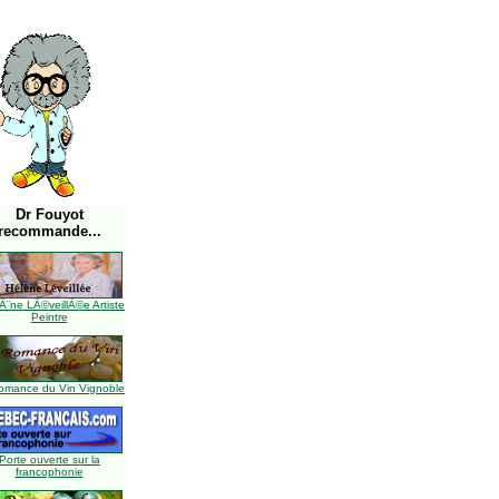
Dr Fouyot
recommande...
Ã¨ne LÃ©veillÃ©e Artiste
Peintre
omance du Vin Vignoble
Porte ouverte sur la
francophonie