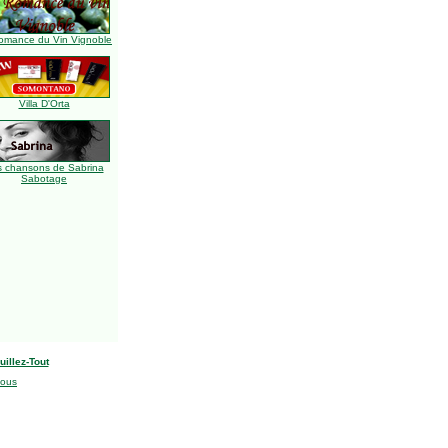
omance du Vin Vignoble
Villa D'Orta
s chansons de Sabrina
Sabotage
uillez-Tout
nous