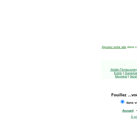
Ajoutez votre site
dans ce
Abitibi-Témiscami
Estrie
|
Gaspésie
Montréal
|
Nord
Fouillez
...vo
dans vo
Accueil
À p