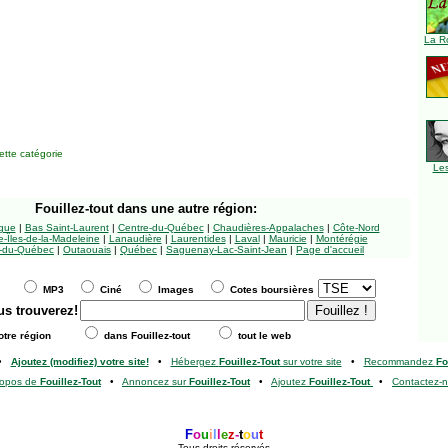
La R
tte catégorie
Le
Fouillez-tout
dans une autre région:
ngue
|
Bas Saint-Laurent
|
Centre-du-Québec
|
Chaudières-Appalaches
|
Côte-Nord
-Îles-de-la-Madeleine
|
Lanaudière
|
Laurentides
|
Laval
|
Mauricie
|
Montérégie
-du-Québec
|
Outaouais
|
Québec
|
Saguenay-Lac-Saint-Jean
|
Page d'accueil
MP3
Ciné
Images
Cotes boursières
us trouverez!
tre région
dans Fouillez-tout
tout le web
•
Ajoutez (modifiez) votre site!
•
Hébergez
Fouillez-Tout
sur votre site
•
Recommandez
Fo
ropos de
Fouillez-Tout
•
Annoncez sur
Fouillez-Tout
•
Ajoutez
Fouillez-Tout
•
Contactez-
F
o
u
i
l
l
e
z
-
t
o
u
t
Tous droits réservés