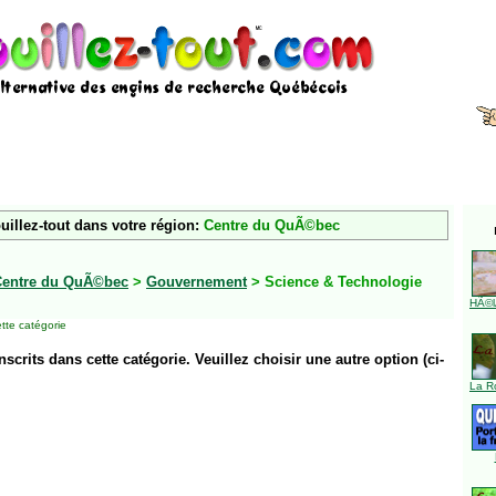
uillez-tout dans votre région:
Centre du QuÃ©bec
Centre du QuÃ©bec
>
Gouvernement
> Science & Technologie
HÃ©l
tte catégorie
inscrits dans cette catégorie. Veuillez choisir une autre option (ci-
La R