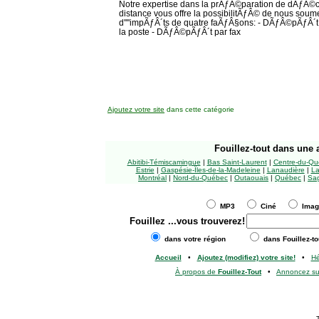
Notre expertise dans la prÃƒÂ©paration de dÃƒÂ©c
distance vous offre la possibilitÃƒÂ© de nous soume
d''''impÃƒÂ´ts de quatre faÃƒÂ§ons: - DÃƒÂ©pÃƒÂ´
la poste - DÃƒÂ©pÃƒÂ´t par fax
Ajoutez votre site
dans cette catégorie
Fouillez-tout
dans une a
Abitibi-Témiscamingue
|
Bas Saint-Laurent
|
Centre-du-Qu
Estrie
|
Gaspésie-Îles-de-la-Madeleine
|
Lanaudière
|
La
Montréal
|
Nord-du-Québec
|
Outaouais
|
Québec
|
Sag
MP3
Ciné
Ima
Fouillez
...vous trouverez!
dans votre région
dans Fouillez-to
Accueil
•
Ajoutez (modifiez) votre site!
•
H
À propos de
Fouillez-Tout
•
Annoncez s