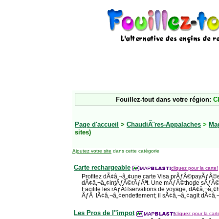
Fouillez-tout dans votre région:
C
Page d'accueil
>
ChaudiÃ¨res-Appalaches
>
Ma
sites)
Ajoutez votre site
dans cette catégorie
Carte rechargeable
cliquez pour la carte!
Profitez dÃ¢â‚¬â„¢une carte Visa prÃƒÂ©payÃƒÂ©e 
dÃ¢â‚¬â„¢intÃƒÂ©rÃƒÂªt. Une mÃƒÂ©thode sÃƒÂ©curi
Facilite les rÃƒÂ©servations de voyage, dÃ¢â‚¬â„¢hÃ
ÃƒÂ lÃ¢â‚¬â„¢endettement; il sÃ¢â‚¬â„¢agit dÃ¢â‚¬â
Les Pros de l''impot
cliquez pour la cart