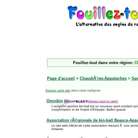
Fouillez-tout dans votre région:
C
Page d'accueil
>
ChaudiÃ¨res-Appalaches
>
Spo
Ajoutez votre site
dans cette catégorie
Omnikin
cliquez pour la carte!
L'activitÃ© sportive kin-ball est un nouveau sport excitant qui
coopÃ©ration et de l'esprit d'Ã©quipe. Ballon gratuit.
Association rÃ©gionale de kin-ball Beauce-App
Le site web officiel de cette association menant Ã une sec
Amiante.