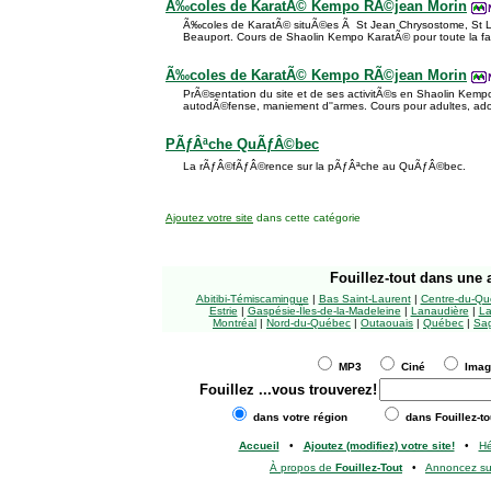
Ã‰coles de KaratÃ© Kempo RÃ©jean Morin
Ã‰coles de KaratÃ© situÃ©es Ã St Jean Chrysostome, St L
Beauport. Cours de Shaolin Kempo KaratÃ© pour toute la fam
Ã‰coles de KaratÃ© Kempo RÃ©jean Morin
PrÃ©sentation du site et de ses activitÃ©s en Shaolin Kemp
autodÃ©fense, maniement d''armes. Cours pour adultes, ado
PÃƒÂªche QuÃƒÂ©bec
La rÃƒÂ©fÃƒÂ©rence sur la pÃƒÂªche au QuÃƒÂ©bec.
Ajoutez votre site
dans cette catégorie
Fouillez-tout
dans une a
Abitibi-Témiscamingue
|
Bas Saint-Laurent
|
Centre-du-Qu
Estrie
|
Gaspésie-Îles-de-la-Madeleine
|
Lanaudière
|
La
Montréal
|
Nord-du-Québec
|
Outaouais
|
Québec
|
Sag
MP3
Ciné
Ima
Fouillez
...vous trouverez!
dans votre région
dans Fouillez-to
Accueil
•
Ajoutez (modifiez) votre site!
•
H
À propos de
Fouillez-Tout
•
Annoncez s