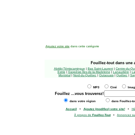
Ajoutez votre site
dans cette catégorie
Fouillez-tout
dans une a
Abitibi-Témiscamingue
|
Bas Saint-Laurent
|
Centre-du-Qu
Estrie
|
Gaspésie-Îles-de-la-Madeleine
|
Lanaudière
|
La
Montréal
|
Nord-du-Québec
|
Outaouais
|
Québec
|
Sag
MP3
Ciné
Ima
Fouillez
...vous trouverez!
dans votre région
dans Fouillez-to
Accueil
•
Ajoutez (modifiez) votre site!
•
H
À propos de
Fouillez-Tout
•
Annoncez s