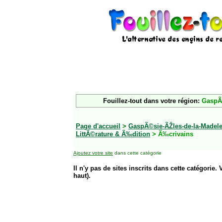
Fouillez-tout dans votre région:
GaspÃ©
Page d'accueil
>
GaspÃ©sie-ÃŽles-de-la-Madele
LittÃ©rature & Ã‰dition
> Ã‰crivains
Ajoutez votre site
dans cette catégorie
Il n'y pas de sites inscrits dans cette catégorie. 
haut).