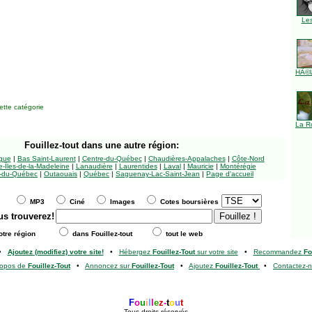
Le
HÃ©l
tte catégorie
La R
Fouillez-tout
dans une autre région:
ngue
|
Bas Saint-Laurent
|
Centre-du-Québec
|
Chaudières-Appalaches
|
Côte-Nord
-Îles-de-la-Madeleine
|
Lanaudière
|
Laurentides
|
Laval
|
Mauricie
|
Montérégie
-du-Québec
|
Outaouais
|
Québec
|
Saguenay-Lac-Saint-Jean
|
Page d'accueil
MP3
Ciné
Images
Cotes boursières
us trouverez!
tre région
dans Fouillez-tout
tout le web
•
Ajoutez (modifiez) votre site!
•
Hébergez
Fouillez-Tout
sur votre site
•
Recommandez
Fo
ropos de
Fouillez-Tout
•
Annoncez sur
Fouillez-Tout
•
Ajoutez
Fouillez-Tout
•
Contactez-
F
o
u
i
l
l
e
z
-
t
o
u
t
Tous droits réservés