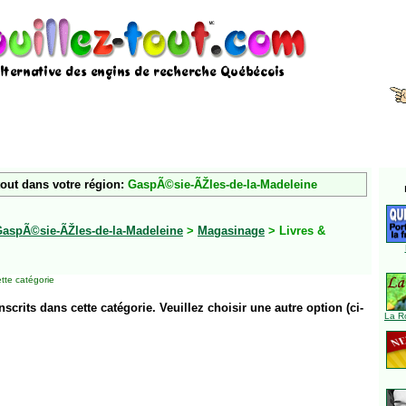
tout dans votre région:
GaspÃ©sie-ÃŽles-de-la-Madeleine
aspÃ©sie-ÃŽles-de-la-Madeleine
>
Magasinage
> Livres &
tte catégorie
inscrits dans cette catégorie. Veuillez choisir une autre option (ci-
La R