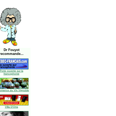
Dr Fouyot
recommande...
Porte ouverte sur la
francophonie
omance du Vin Vignoble
Villa D'Orta