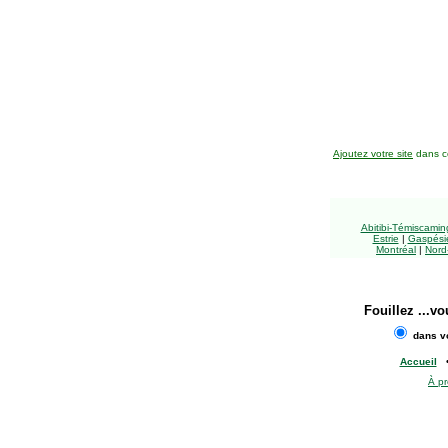
Ajoutez votre site
dans ce
Abitibi-Témiscami
Estrie
|
Gaspésie
Montréal
|
Nord
Fouillez
...vo
dans vo
Accueil
À p