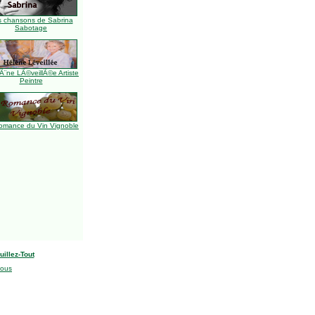
s chansons de Sabrina
Sabotage
Ã¨ne LÃ©veillÃ©e Artiste
Peintre
omance du Vin Vignoble
uillez-Tout
nous