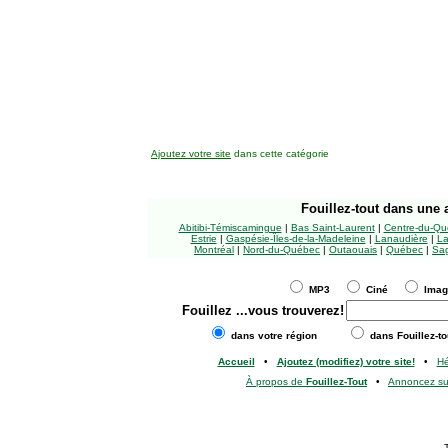
Ajoutez votre site
dans cette catégorie
Fouillez-tout
dans une a
Abitibi-Témiscamingue
|
Bas Saint-Laurent
|
Centre-du-Qu
Estrie
|
Gaspésie-Îles-de-la-Madeleine
|
Lanaudière
|
La
Montréal
|
Nord-du-Québec
|
Outaouais
|
Québec
|
Sag
MP3
Ciné
Ima
Fouillez
...vous trouverez!
dans votre région
dans Fouillez-to
Accueil
•
Ajoutez (modifiez) votre site!
•
H
À propos de
Fouillez-Tout
•
Annoncez s