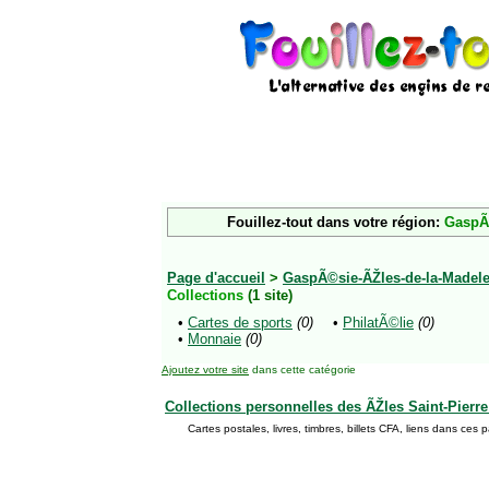
Fouillez-tout dans votre région:
GaspÃ©
Page d'accueil
>
GaspÃ©sie-ÃŽles-de-la-Madele
Collections
(1 site)
•
Cartes de sports
(0)
•
PhilatÃ©lie
(0)
•
Monnaie
(0)
Ajoutez votre site
dans cette catégorie
Collections personnelles des ÃŽles Saint-Pierre
Cartes postales, livres, timbres, billets CFA, liens dans ces 