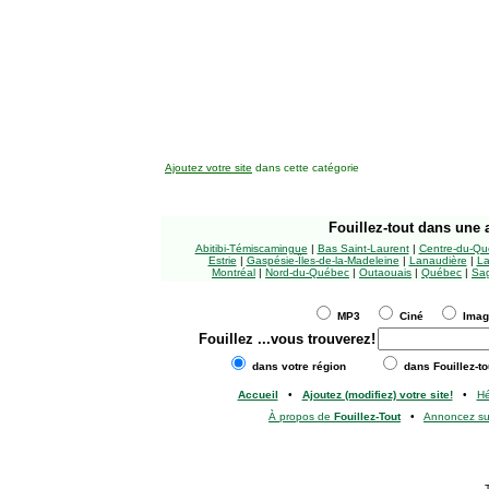
Ajoutez votre site
dans cette catégorie
Fouillez-tout
dans une a
Abitibi-Témiscamingue
|
Bas Saint-Laurent
|
Centre-du-Qu
Estrie
|
Gaspésie-Îles-de-la-Madeleine
|
Lanaudière
|
La
Montréal
|
Nord-du-Québec
|
Outaouais
|
Québec
|
Sag
MP3
Ciné
Ima
Fouillez
...vous trouverez!
dans votre région
dans Fouillez-to
Accueil
•
Ajoutez (modifiez) votre site!
•
H
À propos de
Fouillez-Tout
•
Annoncez s