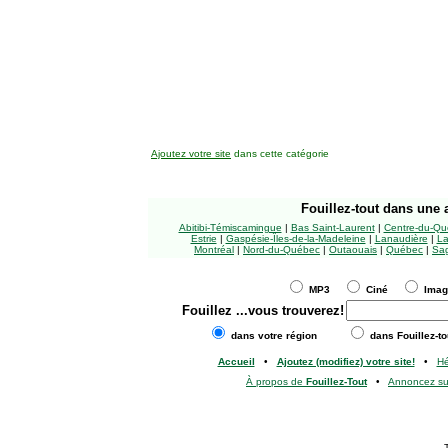
Ajoutez votre site
dans cette catégorie
Fouillez-tout
dans une a
Abitibi-Témiscamingue
|
Bas Saint-Laurent
|
Centre-du-Qu
Estrie
|
Gaspésie-Îles-de-la-Madeleine
|
Lanaudière
|
La
Montréal
|
Nord-du-Québec
|
Outaouais
|
Québec
|
Sag
MP3
Ciné
Ima
Fouillez
...vous trouverez!
dans votre région
dans Fouillez-to
Accueil
•
Ajoutez (modifiez) votre site!
•
H
À propos de
Fouillez-Tout
•
Annoncez s