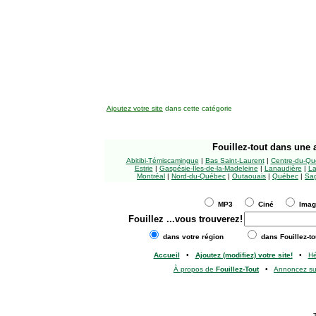
Ajoutez votre site
dans cette catégorie
Fouillez-tout
dans une a
Abitibi-Témiscamingue
|
Bas Saint-Laurent
|
Centre-du-Qu
Estrie
|
Gaspésie-Îles-de-la-Madeleine
|
Lanaudière
|
La
Montréal
|
Nord-du-Québec
|
Outaouais
|
Québec
|
Sag
MP3
Ciné
Ima
Fouillez
...vous trouverez!
dans votre région
dans Fouillez-to
Accueil
•
Ajoutez (modifiez) votre site!
•
H
À propos de
Fouillez-Tout
•
Annoncez s