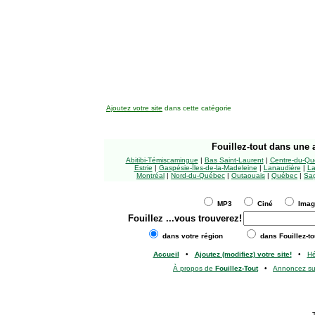
Ajoutez votre site
dans cette catégorie
Fouillez-tout
dans une a
Abitibi-Témiscamingue
|
Bas Saint-Laurent
|
Centre-du-Qu
Estrie
|
Gaspésie-Îles-de-la-Madeleine
|
Lanaudière
|
La
Montréal
|
Nord-du-Québec
|
Outaouais
|
Québec
|
Sag
MP3
Ciné
Ima
Fouillez
...vous trouverez!
dans votre région
dans Fouillez-to
Accueil
•
Ajoutez (modifiez) votre site!
•
H
À propos de
Fouillez-Tout
•
Annoncez s