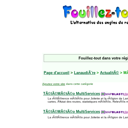
Fouillez-tout dans votre rég
Page d'accueil
>
LanaudiÃ¨re
>
ActualitÃ©
> M
Ajoutez votre site
dans cette catégorie
TÃ©lÃ©MÃ©tÃ©o MultiServices
cli
La rÃ©fÃ©rence mÃ©tÃ©o pour Joliette et la rÃ©gion de La
cartes, Ã‰tat des routes, statistiques mÃ©tÃ©o, RelevÃ©
TÃ©lÃ©MÃ©tÃ©o MultiServices
cli
La rÃ©fÃ©rence mÃ©tÃ©o pour Joliette et la rÃ©gion de L