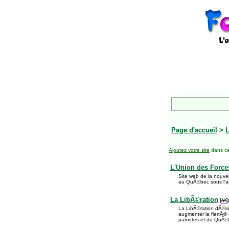
Page d'accueil
>
L
Ajoutez votre site
dans ce
L'Union des Force
Site web de la nouve
au QuÃ©bec sous l'ap
La LibÃ©ration
La LibÃ©ration dÃ©si
augmenter la fiertÃ©
patriotes et du QuÃ©