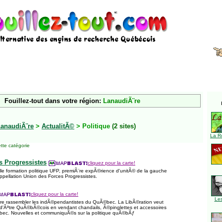
Fouillez-tout dans votre région:
LanaudiÃ¨re
anaudiÃ¨re
>
ActualitÃ©
> Politique
(2 sites)
La R
tte catégorie
s Progressistes
cliquez pour la carte!
lle formation politique UFP, premiÃ¨re expÃ©rience d'unitÃ© de la gauche
pellation Union des Forces Progressistes.
cliquez pour la carte!
Le
re rassembler les indÃ©pendantistes du QuÃ©bec. La LibÃ©ration veut
 d'Ãªtre QuÃ©bÃ©cois en vendant chandails, Ã©pinglettes et accessoires
bec. Nouvelles et communiquÃ©s sur la politique quÃ©bÃƒ