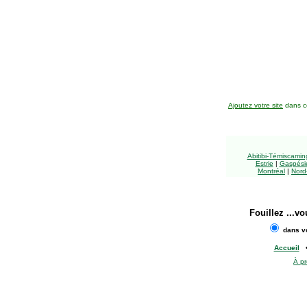
Ajoutez votre site
dans ce
Abitibi-Témiscami
Estrie
|
Gaspésie
Montréal
|
Nord
Fouillez
...vo
dans vo
Accueil
À p