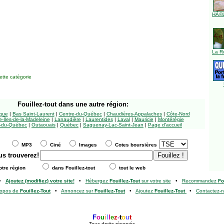
HÃ©l
La R
tte catégorie
Fouillez-tout
dans une autre région:
ngue
|
Bas Saint-Laurent
|
Centre-du-Québec
|
Chaudières-Appalaches
|
Côte-Nord
-Îles-de-la-Madeleine
|
Lanaudière
|
Laurentides
|
Laval
|
Mauricie
|
Montérégie
-du-Québec
|
Outaouais
|
Québec
|
Saguenay-Lac-Saint-Jean
|
Page d'accueil
MP3
Ciné
Images
Cotes boursières
us trouverez!
tre région
dans Fouillez-tout
tout le web
•
Ajoutez (modifiez) votre site!
•
Hébergez
Fouillez-Tout
sur votre site
•
Recommandez
Fo
ropos de
Fouillez-Tout
•
Annoncez sur
Fouillez-Tout
•
Ajoutez
Fouillez-Tout
•
Contactez-
F
o
u
i
l
l
e
z
-
t
o
u
t
Tous droits réservés