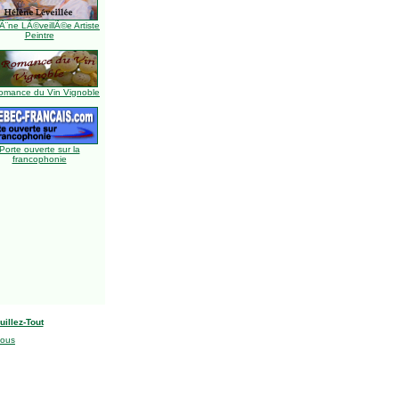
Ã¨ne LÃ©veillÃ©e Artiste
Peintre
omance du Vin Vignoble
Porte ouverte sur la
francophonie
uillez-Tout
nous