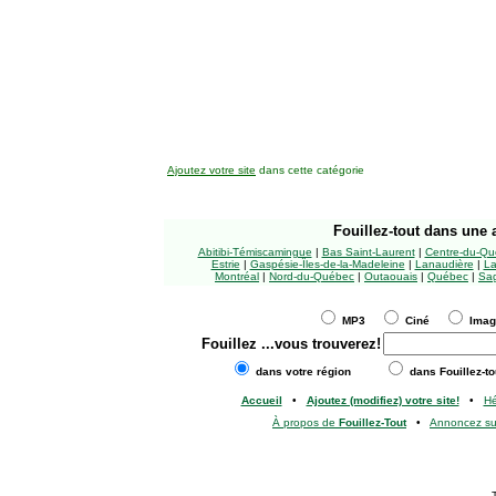
Ajoutez votre site
dans cette catégorie
Fouillez-tout
dans une a
Abitibi-Témiscamingue
|
Bas Saint-Laurent
|
Centre-du-Qu
Estrie
|
Gaspésie-Îles-de-la-Madeleine
|
Lanaudière
|
La
Montréal
|
Nord-du-Québec
|
Outaouais
|
Québec
|
Sag
MP3
Ciné
Ima
Fouillez
...vous trouverez!
dans votre région
dans Fouillez-to
Accueil
•
Ajoutez (modifiez) votre site!
•
H
À propos de
Fouillez-Tout
•
Annoncez s