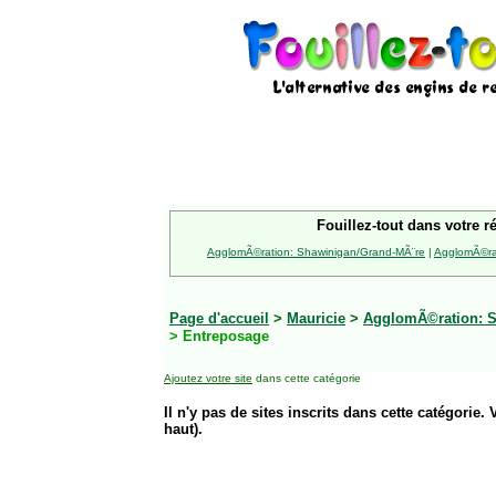
Fouillez-tout dans votre r
AgglomÃ©ration: Shawinigan/Grand-MÃ¨re
|
AgglomÃ©rat
Page d'accueil
>
Mauricie
>
AgglomÃ©ration: S
> Entreposage
Ajoutez votre site
dans cette catégorie
Il n'y pas de sites inscrits dans cette catégorie. 
haut).