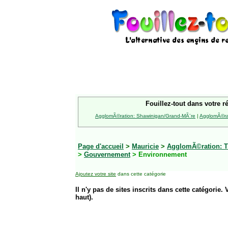
Fouillez-tout dans votre r
AgglomÃ©ration: Shawinigan/Grand-MÃ¨re
|
AgglomÃ©rat
Page d'accueil
>
Mauricie
>
AgglomÃ©ration: Tr
>
Gouvernement
> Environnement
Ajoutez votre site
dans cette catégorie
Il n'y pas de sites inscrits dans cette catégorie. 
haut).