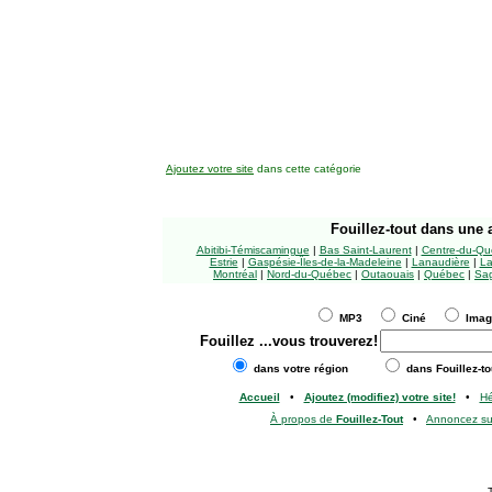
Ajoutez votre site
dans cette catégorie
Fouillez-tout
dans une a
Abitibi-Témiscamingue
|
Bas Saint-Laurent
|
Centre-du-Qu
Estrie
|
Gaspésie-Îles-de-la-Madeleine
|
Lanaudière
|
La
Montréal
|
Nord-du-Québec
|
Outaouais
|
Québec
|
Sag
MP3
Ciné
Ima
Fouillez
...vous trouverez!
dans votre région
dans Fouillez-to
Accueil
•
Ajoutez (modifiez) votre site!
•
H
À propos de
Fouillez-Tout
•
Annoncez s