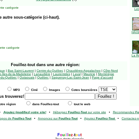
tte catégorie
Le
e autre sous-catégorie (ci-haut).
HÃ©l
tte catégorie
La R
Fouillez-tout
dans une autre région:
ngue
|
Bas Saint-Laurent
|
Centre-du-Québec
|
Chaudières-Appalaches
|
Côte-Nord
-Îles-de-la-Madeleine
|
Lanaudière
|
Laurentides
|
Laval
|
Mauricie
|
Montérégie
-du-Québec
|
Outaouais
|
Québec
|
Saguenay-Lac-Saint-Jean
|
Page d'accueil
MP3
Ciné
Images
Cotes boursières
us trouverez!
tre région
dans Fouillez-tout
tout le web
•
Ajoutez (modifiez) votre site!
•
Hébergez
Fouillez-Tout
sur votre site
•
Recommandez
Fo
ropos de
Fouillez-Tout
•
Annoncez sur
Fouillez-Tout
•
Ajoutez
Fouillez-Tout
•
Contactez-
F
o
u
i
l
l
e
z
-
t
o
u
t
Tous droits réservés