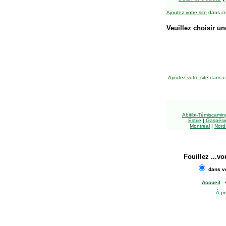
Ajoutez votre site
dans ce
Veuillez choisir un
Ajoutez votre site
dans ce
Abitibi-Témiscami
Estrie
|
Gaspésie
Montréal
|
Nord
Fouillez
...vo
dans vo
Accueil
À p