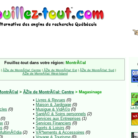
Fouillez-tout dans votre région:
MontrÃ©al
|
ÃŽle de MontrÃ©al: Centre
|
ÃŽle de MontrÃ©al: Est
|
ÃŽle de MontrÃ©al: Sud
|
ÃŽle de MontrÃ©al: West-Island
MontrÃ©al
>
ÃŽle de MontrÃ©al: Centre
> Magasinage
•
Livres & Revues
(0)
•
Maison & Jardinage
(0)
La R
cles
(0)
•
Musique & VidÃ©o
(0)
•
SantÃ© & Soins personnels
(2)
(0)
•
Services aux Entreprises
(1)
ux
(1)
•
Services Financiers
(0)
ns
(0)
•
Sports & Loisirs
(0)
 MultimÃ©dia
(2)
•
VÃªtements & Accessoires
(0)
0)
•
Voyage & Tourisme
(0)