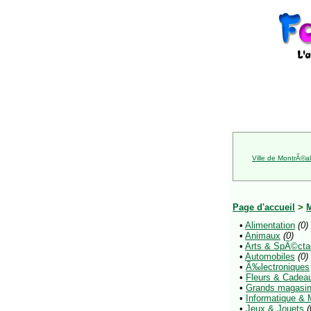
Ville de MontrÃ©al
Page d'accueil
>
•
Alimentation
(0)
•
Animaux
(0)
•
Arts & SpÃ©cta
•
Automobiles
(0)
•
Ã‰lectroniques
•
Fleurs & Cadea
•
Grands magasi
•
Informatique &
•
Jeux & Jouets
(