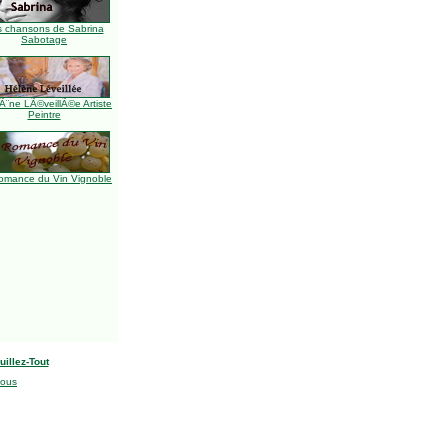
s chansons de Sabrina
Sabotage
Ã¨ne LÃ©veillÃ©e Artiste
Peintre
omance du Vin Vignoble
uillez-Tout
nous