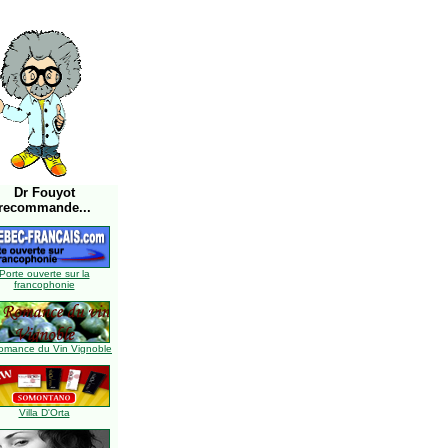
Dr Fouyot
recommande...
Porte ouverte sur la
francophonie
omance du Vin Vignoble
Villa D'Orta