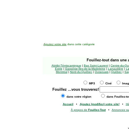
Ajoutez votre site
dans cette catégorie
Fouillez-tout
dans une a
Abitibi-Témiscamingue
|
Bas Saint-Laurent
|
Centre-du-Qu
Estrie
|
Gaspésie-Îles-de-la-Madeleine
|
Lanaudière
|
La
Montréal
|
Nord-du-Québec
|
Outaouais
|
Québec
|
Sag
MP3
Ciné
Ima
Fouillez
...vous trouverez!
dans votre région
dans Fouillez-to
Accueil
•
Ajoutez (modifiez) votre site!
•
H
À propos de
Fouillez-Tout
•
Annoncez s