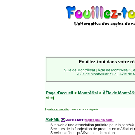
Fouillez-tout dans votre ré
Ville de MontrÃ©al
|
ÃŽle de MontrÃ©al: Ce
ÃŽle de MontrÃ©al: Sud
|
ÃŽle de M
Page d'accueil
>
MontrÃ©al
>
ÃŽle de MontrÃ©a
site)
Ajoutez votre site
dans cette catégorie
ASPME
cliquez pour la carte!
Site web d'une association paritaire pour la santÃ© 
Secteurs de la fabrication de produits en mÃ©tal et 
Services offerts: prÃ©vention, formation.