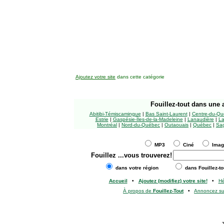
Ajoutez votre site
dans cette catégorie
Fouillez-tout
dans une a
Abitibi-Témiscamingue
|
Bas Saint-Laurent
|
Centre-du-Qu
Estrie
|
Gaspésie-Îles-de-la-Madeleine
|
Lanaudière
|
La
Montréal
|
Nord-du-Québec
|
Outaouais
|
Québec
|
Sag
MP3
Ciné
Ima
Fouillez
...vous trouverez!
dans votre région
dans Fouillez-to
Accueil
•
Ajoutez (modifiez) votre site!
•
H
À propos de
Fouillez-Tout
•
Annoncez s