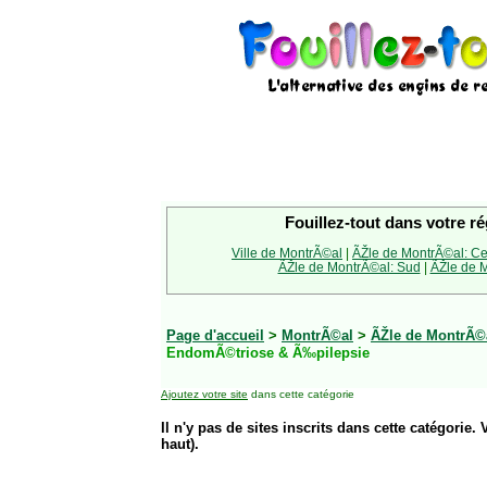
Fouillez-tout dans votre ré
Ville de MontrÃ©al
|
ÃŽle de MontrÃ©al: Ce
ÃŽle de MontrÃ©al: Sud
|
ÃŽle de M
Page d'accueil
>
MontrÃ©al
>
ÃŽle de MontrÃ©a
EndomÃ©triose & Ã‰pilepsie
Ajoutez votre site
dans cette catégorie
Il n'y pas de sites inscrits dans cette catégorie. 
haut).