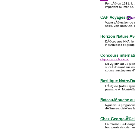
FondÃ© en 1931, le 
important au monde.
CAP Voyages
Vaste sÃ©lection de 
soleil, vols nolisÃ©s, e
Horizon Nature Av
DÃ©couvrez HNA, le s
individuelles et grou
Concours internat
cliquez pour la carte!
Du 20 juin au 28 juil
succÃ©deront sur les
course aux jupiters d’
Basilique Notre-D
L'Ã©glise Notre-Dame
passage Ã MontrÃ©al 
Bateau-Mouche au 
Nous vous proposons 
dÃ®ners-croisiÃ¨res le
Chez George-Ã‰tie
La maison Sir-George-
bourgeois victorien e