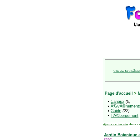
Ville de MontrÃ©al
Page d'accueil
>
•
Canaux
(0)
•
Ã‰vÃ©nement
•
Guide
(22)
•
HÃ©bergement
Ajoutez votre site
dans ce
Jardin Botanique 
carte!