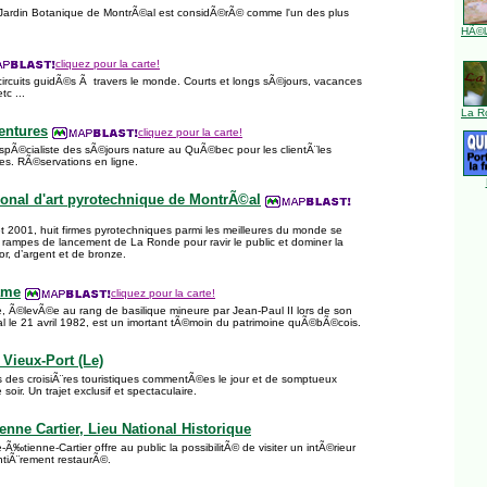
Jardin Botanique de MontrÃ©al est considÃ©rÃ© comme l'un des plus
HÃ©l
cliquez pour la carte!
circuits guidÃ©s Ã travers le monde. Courts et longs sÃ©jours, vacances
tc ...
La R
entures
cliquez pour la carte!
pÃ©cialiste des sÃ©jours nature au QuÃ©bec pour les clientÃ¨les
pes. RÃ©servations en ligne.
ional d'art pyrotechnique de MontrÃ©al
let 2001, huit firmes pyrotechniques parmi les meilleures du monde se
 rampes de lancement de La Ronde pour ravir le public et dominer la
or, d’argent et de bronze.
ame
cliquez pour la carte!
, Ã©levÃ©e au rang de basilique mineure par Jean-Paul II lors de son
le 21 avril 1982, est un imortant tÃ©moin du patrimoine quÃ©bÃ©cois.
Vieux-Port (Le)
des croisiÃ¨res touristiques commentÃ©es le jour et de somptueux
 soir. Un trajet exclusif et spectaculaire.
nne Cartier, Lieu National Historique
Ã‰tienne-Cartier offre au public la possibilitÃ© de visiter un intÃ©rieur
ntiÃ¨rement restaurÃ©.