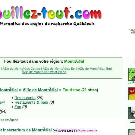
Fouillez-tout dans votre région:
MontrÃ©al
|
ÃŽle de MontrÃ©al: Centre
|
ÃŽle de MontrÃ©al: Est
|
ÃŽle de MontrÃ©al: Sud
|
ÃŽle de MontrÃ©al: West-Island
La R
MontrÃ©al
>
Ville de MontrÃ©al
> Tourisme
(21 sites)
•
Restaurants
(29)
s@
•
Restaurants & bars
(0)
•
Zoo
(0)
(64)
tte catégorie
Le
et Insectarium de MontrÃ©al
cliquez pour la