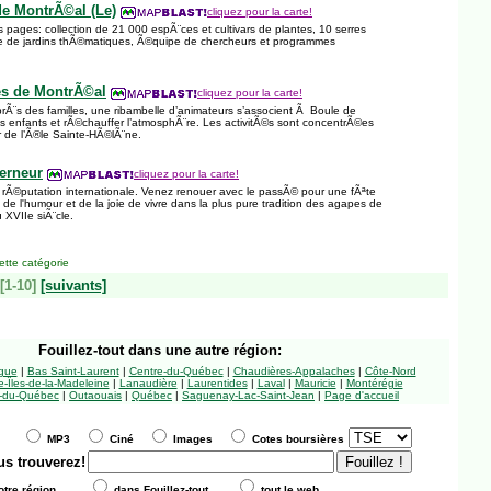
de MontrÃ©al (Le)
cliquez pour la carte!
 pages: collection de 21 000 espÃ¨ces et cultivars de plantes, 10 serres
ine de jardins thÃ©matiques, Ã©quipe de chercheurs et programmes
es de MontrÃ©al
cliquez pour la carte!
Ã¨s des familles, une ribambelle d’animateurs s’associent Ã Boule de
s enfants et rÃ©chauffer l’atmosphÃ¨re. Les activitÃ©s sont concentrÃ©es
r de l’Ã®le Sainte-HÃ©lÃ¨ne.
erneur
cliquez pour la carte!
rÃ©putation internationale. Venez renouer avec le passÃ© pour une fÃªte
 de l'humour et de la joie de vivre dans la plus pure tradition des agapes de
 XVIIe siÃ¨cle.
tte catégorie
[1-10]
[suivants]
Fouillez-tout
dans une autre région:
ngue
|
Bas Saint-Laurent
|
Centre-du-Québec
|
Chaudières-Appalaches
|
Côte-Nord
-Îles-de-la-Madeleine
|
Lanaudière
|
Laurentides
|
Laval
|
Mauricie
|
Montérégie
-du-Québec
|
Outaouais
|
Québec
|
Saguenay-Lac-Saint-Jean
|
Page d'accueil
MP3
Ciné
Images
Cotes boursières
us trouverez!
tre région
dans Fouillez-tout
tout le web