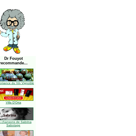
Dr Fouyot
recommande...
omance du Vin Vignoble
Villa D'Orta
s chansons de Sabrina
Sabotage