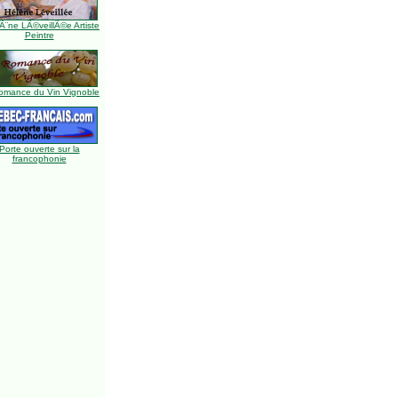
Ã¨ne LÃ©veillÃ©e Artiste
Peintre
omance du Vin Vignoble
Porte ouverte sur la
francophonie