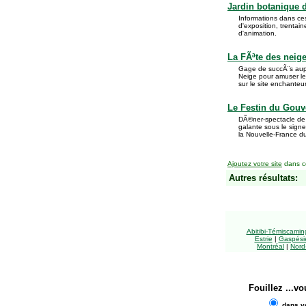
Jardin botanique 
Informations dans ces
d'exposition, trenta
d'animation.
La FÃªte des neig
Gage de succÃ¨s aupr
Neige pour amuser le
sur le site enchanteu
Le Festin du Gouv
DÃ®ner-spectacle de 
galante sous le signe
la Nouvelle-France du
Ajoutez votre site
dans ce
Autres résultats:
Abitibi-Témiscami
Estrie
|
Gaspésie
Montréal
|
Nord
Fouillez
...vo
dans vo