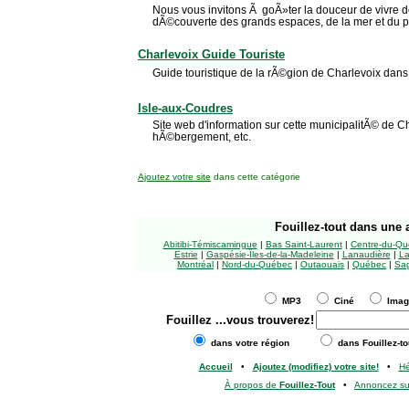
Nous vous invitons Ã goÃ»ter la douceur de vivre de
dÃ©couverte des grands espaces, de la mer et du pit
Charlevoix Guide Touriste
Guide touristique de la rÃ©gion de Charlevoix dans
Isle-aux-Coudres
Site web d'information sur cette municipalitÃ© de Ch
hÃ©bergement, etc.
Ajoutez votre site
dans cette catégorie
Fouillez-tout
dans une a
Abitibi-Témiscamingue
|
Bas Saint-Laurent
|
Centre-du-Qu
Estrie
|
Gaspésie-Îles-de-la-Madeleine
|
Lanaudière
|
La
Montréal
|
Nord-du-Québec
|
Outaouais
|
Québec
|
Sag
MP3
Ciné
Ima
Fouillez
...vous trouverez!
dans votre région
dans Fouillez-to
Accueil
•
Ajoutez (modifiez) votre site!
•
H
À propos de
Fouillez-Tout
•
Annoncez s