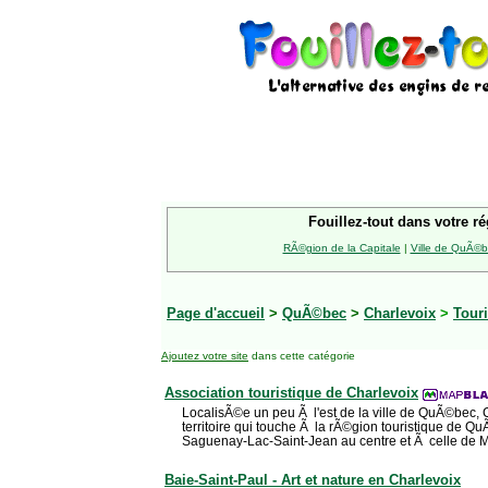
Fouillez-tout dans votre ré
RÃ©gion de la Capitale
|
Ville de QuÃ©
Page d'accueil
>
QuÃ©bec
>
Charlevoix
>
Tour
Ajoutez votre site
dans cette catégorie
Association touristique de Charlevoix
LocalisÃ©e un peu Ã l'est de la ville de QuÃ©bec, 
territoire qui touche Ã la rÃ©gion touristique de Q
Saguenay-Lac-Saint-Jean au centre et Ã celle de M
Baie-Saint-Paul - Art et nature en Charlevoix