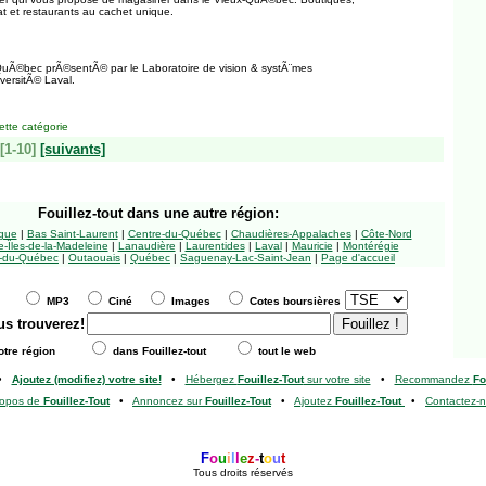
nat et restaurants au cachet unique.
e QuÃ©bec prÃ©sentÃ© par le Laboratoire de vision & systÃ¨mes
versitÃ© Laval.
tte catégorie
[1-10]
[suivants]
Fouillez-tout
dans une autre région:
ngue
|
Bas Saint-Laurent
|
Centre-du-Québec
|
Chaudières-Appalaches
|
Côte-Nord
-Îles-de-la-Madeleine
|
Lanaudière
|
Laurentides
|
Laval
|
Mauricie
|
Montérégie
-du-Québec
|
Outaouais
|
Québec
|
Saguenay-Lac-Saint-Jean
|
Page d'accueil
MP3
Ciné
Images
Cotes boursières
us trouverez!
tre région
dans Fouillez-tout
tout le web
•
Ajoutez (modifiez) votre site!
•
Hébergez
Fouillez-Tout
sur votre site
•
Recommandez
Fo
ropos de
Fouillez-Tout
•
Annoncez sur
Fouillez-Tout
•
Ajoutez
Fouillez-Tout
•
Contactez-
F
o
u
i
l
l
e
z
-
t
o
u
t
Tous droits réservés