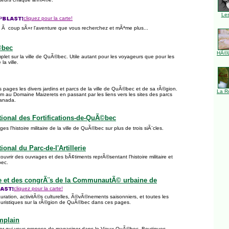
Le
cliquez pour la carte!
z Ã coup sÃ»r l'aventure que vous recherchez et mÃªme plus...
©bec
HÃ©l
plet sur la ville de QuÃ©bec. Utile autant pour les voyageurs que pour les
a ville.
pages les divers jardins et parcs de la ville de QuÃ©bec et de sa rÃ©gion.
La R
m au Domaine Maizerets en passant par les liens vers les sites des parcs
anada.
tional des Fortifications-de-QuÃ©bec
 l'histoire militaire de la ville de QuÃ©bec sur plus de trois siÃ¨cles.
ional du Parc-de-l'Artillerie
uvrir des ouvrages et des bÃ¢timents reprÃ©sentant l'histoire militaire et
bec.
e et des congrÃ¨s de la CommunautÃ© urbaine de
cliquez pour la carte!
ation, activitÃ©s culturelles, Ã©vÃ©nements saisonniers, et toutes les
touristiques sur la rÃ©gion de QuÃ©bec dans ces pages.
mplain
ier qui vous propose de magasiner dans le Vieux-QuÃ©bec. Boutiques,