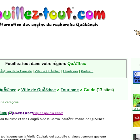
Fouillez-tout dans votre région:
QuÃ©bec
Ã©gion de la Capitale
|
Ville de QuÃ©bec
|
Charlevoix
|
Portneuf
QuÃ©bec
>
Ville de QuÃ©bec
>
Tourisme
> Guide
(13 sites)
tte catégorie
La R
bec
cliquez pour la carte!
ffice du tourisme et des CongrÃ¨s de la CommunautÃ© Urbaine de QuÃ©bec.
 touristiques sur la Vieille Capitale qui accueille chaleureusement quelque
isiteurs chaque annÃ©e.