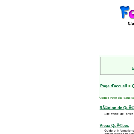
R
Page d'accueil
>
Ajoutez votre site
dans ce
RÃ©gion de QuÃ©
Site officiel de l'o
Vieux QuÃ©bec
Guide et informations
quatre millions de v