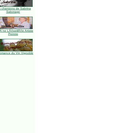
s chansons de Sabrina
Sabotage
Ã¨ne LÃ©veillÃ©e Artiste
Peintre
omance du Vin Vignoble