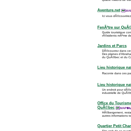
Aventure.net
Ici vous dÃ©couvrire
FenÃªtre sur QuÃ
Guide touristique com
rÃ©sidents mÃªme de l
Jardins et Parcs
DÃ©couvrez dans ces 
Des plaines d'Abraha
du QuÃ©bec et du C
Lieu historique na
Raconte dans ces pages
Lieu historique nat
Un endroit pour dÃ©co
industrielle de QuÃ©
Office du Tourism
QuÃ©bec
HÃ©bergement, restaur
autres informations 
Quartier Petit Cha
Site web de ce quart