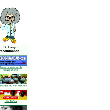
Dr Fouyot
recommande...
Porte ouverte sur la
francophonie
omance du Vin Vignoble
Villa D'Orta