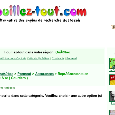
Fouillez-tout dans votre région:
QuÃ©bec
Ã©gion de la Capitale
|
Ville de QuÃ©bec
|
Charlevoix
|
Portneuf
La R
QuÃ©bec
>
Portneuf
>
Assurances
> ReprÃ©sentants en
Ã¨re ( Courtiers )
tte catégorie
inscrits dans cette catégorie. Veuillez choisir une autre option (ci-
Le