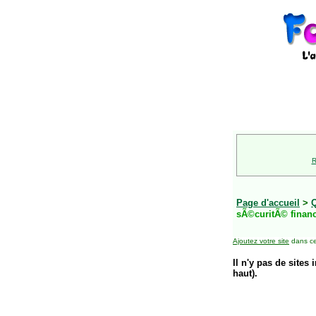
R
Page d'accueil
>
sÃ©curitÃ© financi
Ajoutez votre site
dans ce
Il n'y pas de sites 
haut).