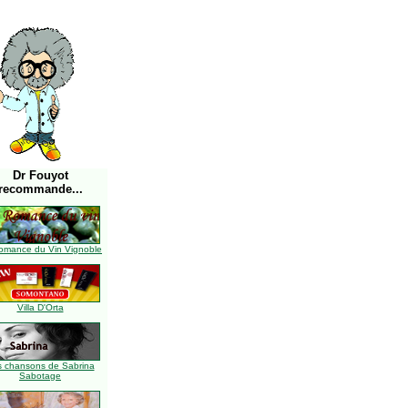
Dr Fouyot
recommande...
omance du Vin Vignoble
Villa D'Orta
s chansons de Sabrina
Sabotage