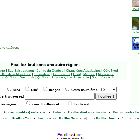
HÃ©l
La R
tte catégorie
Fouillez-tout
dans une autre région:
ngue
|
Bas Saint-Laurent
|
Centre-du-Québec
|
Chaudières-Appalaches
|
Côte-Nord
-Îles-de-la-Madeleine
|
Lanaudière
|
Laurentides
|
Laval
|
Mauricie
|
Montérégie
-du-Québec
|
Outaouais
|
Québec
|
Saguenay-Lac-Saint-Jean
|
Page d'accueil
MP3
Ciné
Images
Cotes boursières
us trouverez!
tre région
dans Fouillez-tout
tout le web
•
Ajoutez (modifiez) votre site!
•
Hébergez
Fouillez-Tout
sur votre site
•
Recommandez
Fo
ropos de
Fouillez-Tout
•
Annoncez sur
Fouillez-Tout
•
Ajoutez
Fouillez-Tout
•
Contactez-
F
o
u
i
l
l
e
z
-
t
o
u
t
Tous droits réservés