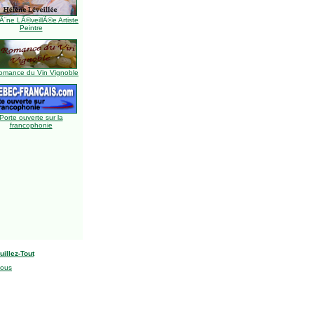
Ã¨ne LÃ©veillÃ©e Artiste
Peintre
omance du Vin Vignoble
Porte ouverte sur la
francophonie
uillez-Tout
nous