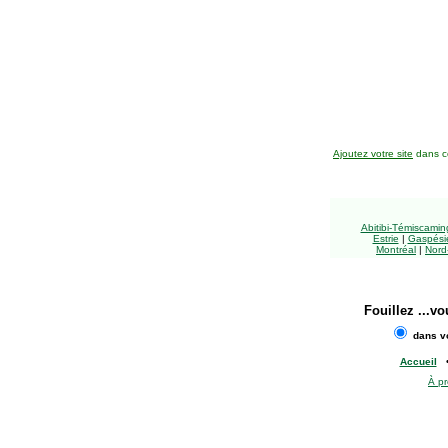
Ajoutez votre site
dans ce
Abitibi-Témiscami
Estrie
|
Gaspésie
Montréal
|
Nord
Fouillez
...vo
dans vo
Accueil
À p