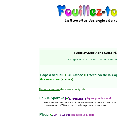
Fouillez-tout dans votre ré
RÃ©gion de la Capitale
|
Ville de QuÃ©
Page d'accueil
>
QuÃ©bec
>
RÃ©gion de la Cap
Accessoires
(2 sites)
Ajoutez votre site
dans cette catégorie
La Vie Sportive
cliquez pour la carte!
Boutique virtuelle offrant la possibilitÃ© de consulter son cat
commandes. VÃªtements et Ã©quipements de sport.
Pleau
cliquez pour la carte!