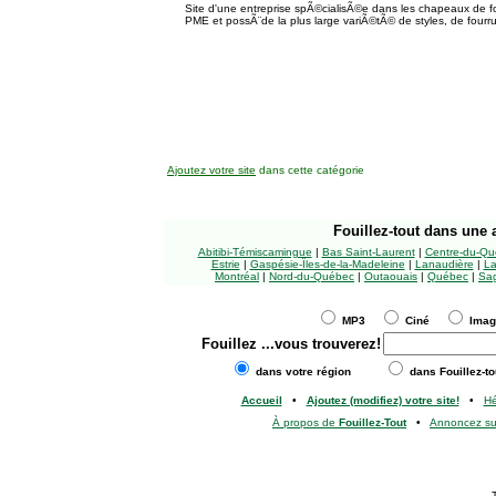
Site d'une entreprise spÃ©cialisÃ©e dans les chapeaux de fo
PME et possÃ¨de la plus large variÃ©tÃ© de styles, de four
Ajoutez votre site
dans cette catégorie
Fouillez-tout
dans une a
Abitibi-Témiscamingue
|
Bas Saint-Laurent
|
Centre-du-Qu
Estrie
|
Gaspésie-Îles-de-la-Madeleine
|
Lanaudière
|
La
Montréal
|
Nord-du-Québec
|
Outaouais
|
Québec
|
Sag
MP3
Ciné
Ima
Fouillez
...vous trouverez!
dans votre région
dans Fouillez-to
Accueil
•
Ajoutez (modifiez) votre site!
•
H
À propos de
Fouillez-Tout
•
Annoncez s