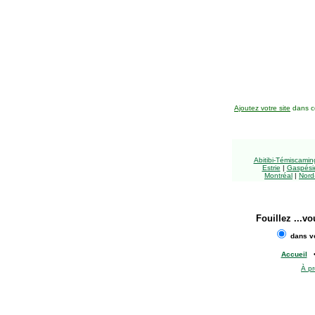
Ajoutez votre site
dans ce
Abitibi-Témiscami
Estrie
|
Gaspésie
Montréal
|
Nord
Fouillez
...vo
dans vo
Accueil
À p