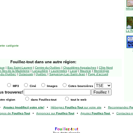
HÃ©l
La R
tte catégorie
Fouillez-tout
dans une autre région:
ngue
|
Bas Saint-Laurent
|
Centre-du-Québec
|
Chaudières-Appalaches
|
Côte-Nord
-Îles-de-la-Madeleine
|
Lanaudière
|
Laurentides
|
Laval
|
Mauricie
|
Montérégie
-du-Québec
|
Outaouais
|
Québec
|
Saguenay-Lac-Saint-Jean
|
Page d'accueil
MP3
Ciné
Images
Cotes boursières
us trouverez!
tre région
dans Fouillez-tout
tout le web
•
Ajoutez (modifiez) votre site!
•
Hébergez
Fouillez-Tout
sur votre site
•
Recommandez
Fo
ropos de
Fouillez-Tout
•
Annoncez sur
Fouillez-Tout
•
Ajoutez
Fouillez-Tout
•
Contactez-
F
o
u
i
l
l
e
z
-
t
o
u
t
Tous droits réservés