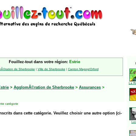
Fouillez-tout dans votre région:
Estrie
Ã©ration de Sherbrooke
|
Ville de Sherbrooke
|
Canton Magog/Orford
La R
strie
>
AgglomÃ©ration de Sherbrooke
>
Assurances
>
tte catégorie
inscrits dans cette catégorie. Veuillez choisir une autre option (ci-
Le