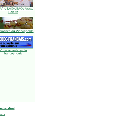
Ã¨ne LÃ©veillÃ©e Artiste
Peintre
omance du Vin Vignoble
Porte ouverte sur la
francophonie
uillez-Tout
nous