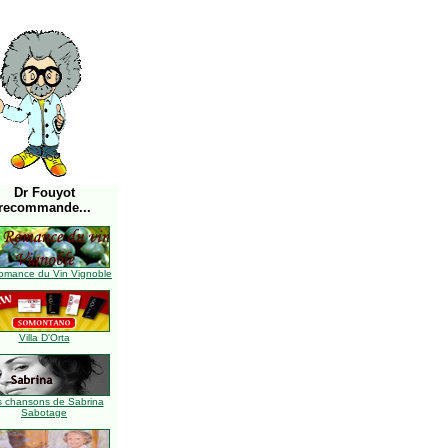
Dr Fouyot
recommande...
omance du Vin Vignoble
Villa D'Orta
s chansons de Sabrina
Sabotage