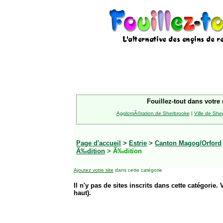
Fouillez-tout dans votre 
AgglomÃ©ration de Sherbrooke
|
Ville de She
Page d'accueil
>
Estrie
>
Canton Magog/Orford
Ã‰dition
> Ã‰dition
Ajoutez votre site
dans cette catégorie
Il n'y pas de sites inscrits dans cette catégorie. 
haut).