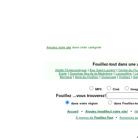
Ajoutez votre site
dans cette catégorie
Fouillez-tout
dans une a
Abitibi-Témiscamingue
|
Bas Saint-Laurent
|
Centre-du-Qu
Estrie
|
Gaspésie-Îles-de-la-Madeleine
|
Lanaudière
|
La
Montréal
|
Nord-du-Québec
|
Outaouais
|
Québec
|
Sag
MP3
Ciné
Ima
Fouillez
...vous trouverez!
dans votre région
dans Fouillez-to
Accueil
•
Ajoutez (modifiez) votre site!
•
H
À propos de
Fouillez-Tout
•
Annoncez s