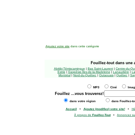
Ajoutez votre site
dans cette catégorie
Fouillez-tout
dans une a
Abitibi-Témiscamingue
|
Bas Saint-Laurent
|
Centre-du-Qu
Estrie
|
Gaspésie-Îles-de-la-Madeleine
|
Lanaudière
|
La
Montréal
|
Nord-du-Québec
|
Outaouais
|
Québec
|
Sag
MP3
Ciné
Ima
Fouillez
...vous trouverez!
dans votre région
dans Fouillez-to
Accueil
•
Ajoutez (modifiez) votre site!
•
H
À propos de
Fouillez-Tout
•
Annoncez s