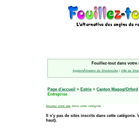
Fouillez-tout dans votre 
AgglomÃ©ration de Sherbrooke
|
Ville de She
Page d'accueil
>
Estrie
>
Canton Magog/Orford
Entreprise
Ajoutez votre site
dans cette catégorie
Il n'y pas de sites inscrits dans cette catégorie. 
haut).